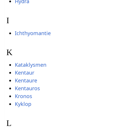
Hydra
I
Ichthyomantie
K
Kataklysmen
Kentaur
Kentaure
Kentauros
Kronos
Kyklop
L