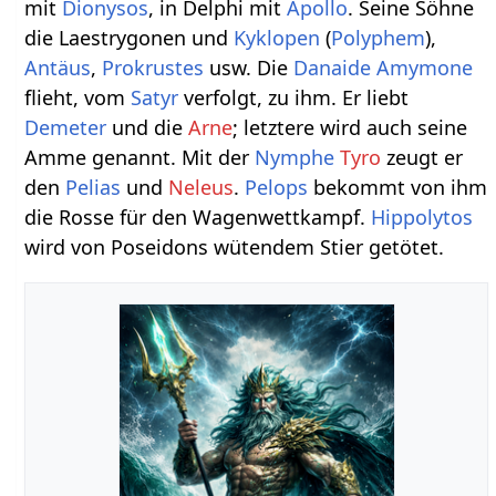
mit
Dionysos
, in Delphi mit
Apollo
. Seine Söhne
die Laestrygonen und
Kyklopen
(
Polyphem
),
Antäus
,
Prokrustes
usw. Die
Danaide
Amymone
flieht, vom
Satyr
verfolgt, zu ihm. Er liebt
Demeter
und die
Arne
; letztere wird auch seine
Amme genannt. Mit der
Nymphe
Tyro
zeugt er
den
Pelias
und
Neleus
.
Pelops
bekommt von ihm
die Rosse für den Wagenwettkampf.
Hippolytos
wird von Poseidons wütendem Stier getötet.