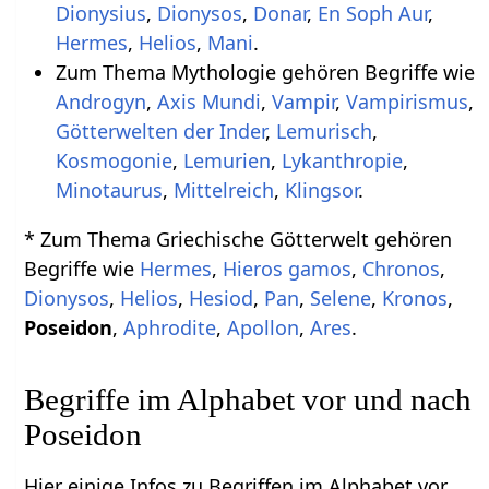
Dionysius
,
Dionysos
,
Donar
,
En Soph Aur
,
Hermes
,
Helios
,
Mani
.
Zum Thema Mythologie gehören Begriffe wie
Androgyn
,
Axis Mundi
,
Vampir
,
Vampirismus
,
Götterwelten der Inder
,
Lemurisch
,
Kosmogonie
,
Lemurien
,
Lykanthropie
,
Minotaurus
,
Mittelreich
,
Klingsor
.
Begriffe wie
Hermes
,
Hieros gamos
,
Chronos
,
Dionysos
,
Helios
,
Hesiod
,
Pan
,
Selene
,
Kronos
,
Poseidon
,
Aphrodite
,
Apollon
,
Ares
Begriffe im Alphabet vor und nach
Poseidon
Hier einige Infos zu Begriffen im Alphabet vor