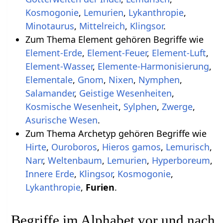
Kosmogonie
,
Lemurien
,
Lykanthropie
,
Minotaurus
,
Mittelreich
,
Klingsor
.
Zum Thema Element gehören Begriffe wie
Element-Erde
,
Element-Feuer
,
Element-Luft
,
Element-Wasser
,
Elemente-Harmonisierung
,
Elementale
,
Gnom
,
Nixen
,
Nymphen
,
Salamander
,
Geistige Wesenheiten
,
Kosmische Wesenheit
,
Sylphen
,
Zwerge
,
Asurische Wesen
.
Zum Thema Archetyp gehören Begriffe wie
Hirte
,
Ouroboros
,
Hieros gamos
,
Lemurisch
,
Narr
,
Weltenbaum
,
Lemurien
,
Hyperboreum
,
Innere Erde
,
Klingsor
,
Kosmogonie
,
Lykanthropie
,
Furien
.
Begriffe im Alphabet vor und nach