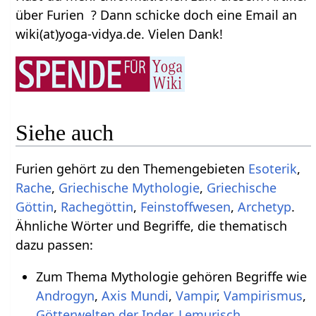
über Furien ? Dann schicke doch eine Email an
wiki(at)yoga-vidya.de. Vielen Dank!
Siehe auch
Furien gehört zu den Themengebieten
Esoterik
,
Rache
,
Griechische Mythologie
,
Griechische
Göttin
,
Rachegöttin
,
Feinstoffwesen
,
Archetyp
.
Ähnliche Wörter und Begriffe, die thematisch
dazu passen:
Zum Thema Mythologie gehören Begriffe wie
Androgyn
,
Axis Mundi
,
Vampir
,
Vampirismus
,
Götterwelten der Inder
,
Lemurisch
,