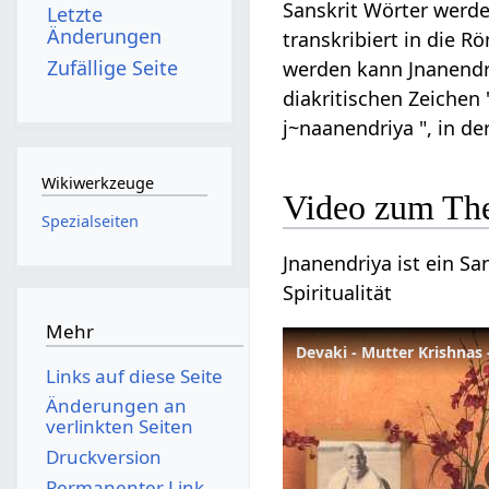
Sanskrit Wörter werde
Letzte
Änderungen
transkribiert in die R
Zufällige Seite
werden kann Jnanendriya
diakritischen Zeichen 
j~naanendriya ", in d
Wikiwerkzeuge
Video zum Th
Spezialseiten
Jnanendriya ist ein Sa
Spiritualität
Mehr
Devaki - Mutter Krishnas
Links auf diese Seite
Änderungen an
verlinkten Seiten
Druckversion
Permanenter Link