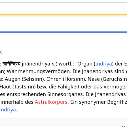
s
)
: ज्ञानेन्द्रिय jñānendriya
n.
) wörtl.: "Organ (
Indriya
) der 
sinn; Wahrnehmungsvermögen. Die Jnanendriyas sind 
Augen (Sehsinn), Ohren (Hörsinn), Nase (Geruchsin
aut (Tastsinn) bzw. die Fähigkeit oder das Vermögen
des entsprechenden Sinnesorganes. Die Jnanendriyas 
innerhalb des
Astralkörpers
. Ein synonymer Begriff 
ndriya
.