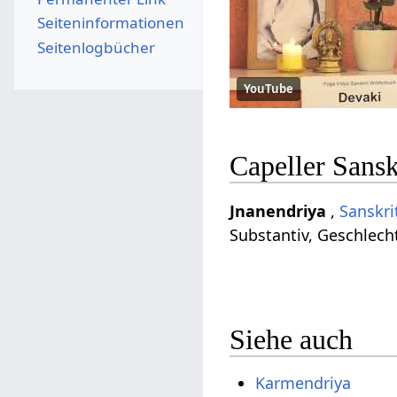
Seiten­­informationen
Seitenlogbücher
YouTube
Capeller Sans
Jnanendriya
,
Sanskri
Substantiv, Geschlec
Siehe auch
Karmendriya