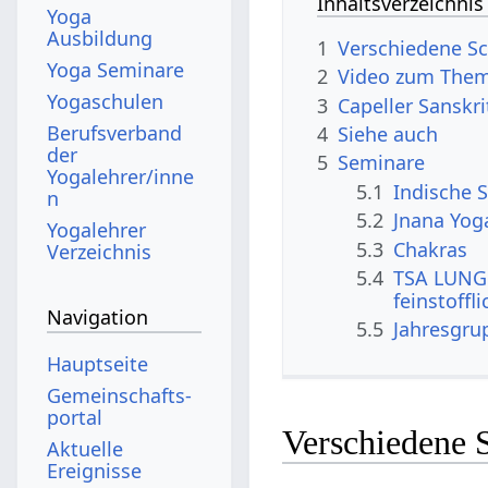
Inhaltsverzeichnis
Yoga
Ausbildung
1
Verschiedene Sc
Yoga Seminare
2
Video zum Them
Yogaschulen
3
Capeller Sanskr
Berufsverband
4
Siehe auch
der
5
Seminare
Yogalehrer/inne
5.1
Indische S
n
5.2
Jnana Yog
Yogalehrer
5.3
Chakras
Verzeichnis
5.4
TSA LUNG 
feinstoffl
Navigation
5.5
Jahresgru
Hauptseite
Gemeinschafts­
portal
Verschiedene 
Aktuelle
Ereignisse