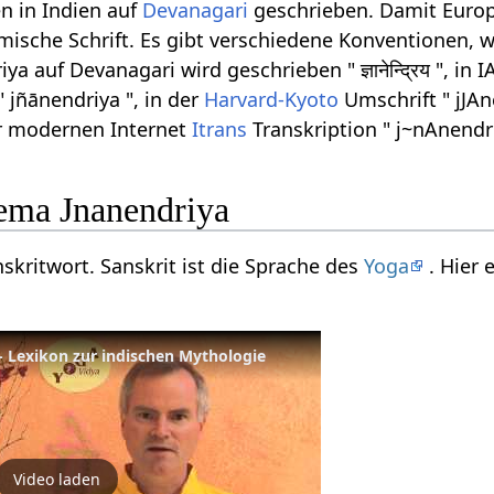
n in Indien auf
Devanagari
geschrieben. Damit Europ
ömische Schrift. Es gibt verschiedene Konventionen, w
 auf Devanagari wird geschrieben " ज्ञानेन्द्रिय ", in
" jñānendriya ", in der
Harvard-Kyoto
Umschrift " jJAn
er modernen Internet
Itrans
Transkription " j~nAnendri
ema Jnanendriya
nskritwort. Sanskrit ist die Sprache des
Yoga
. Hier
 - Lexikon zur indischen Mythologie
Video laden