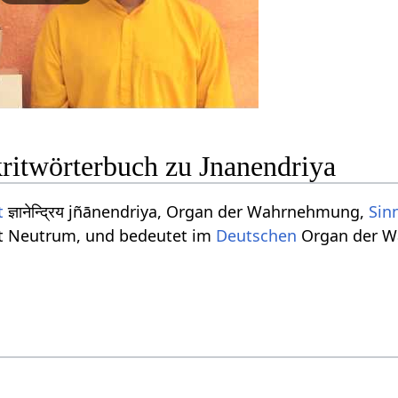
kritwörterbuch zu Jnanendriya
t
ज्ञानेन्द्रिय jñānendriya, Organ der Wahrnehmung,
Sin
ht Neutrum, und bedeutet im
Deutschen
Organ der W