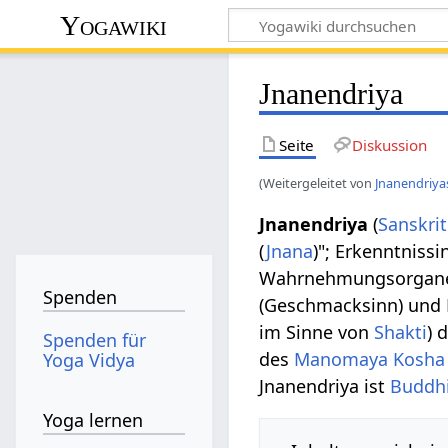
Yogawiki
Jnanendriya
Seite
Diskussion
(Weitergeleitet von
Jnanendriya
Jnanendriya
(
Sanskrit
(
Jnana
)"; Erkenntnis
Wahrnehmungsorgane: 
Spenden
(Geschmacksinn) und H
im Sinne von
Shakti
) 
Spenden für
des
Manomaya Kosha
Yoga Vidya
Jnanendriya ist
Buddhi
Yoga lernen