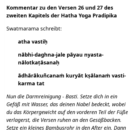
Kommentar zu den Versen 26 und 27 des
zweiten Kapitels der Hatha Yoga Pradipika
Swatmarama schreibt:
atha vastiḥ
nābhi-daghna-jale pāyau nyasta-
nālotkaṭāsanaḥ
ādhārākuñcanaṁ kuryāt kṣālanaṁ vasti-
karma tat
Nun die Darmreinigung - Basti. Setze dich in ein
Gefäß mit Wasser, das deinen Nabel bedeckt, wobei
du das Körpergewicht auf den vorderen Teil der Füße
verlagerst, die Versen ruhen an den Gesäßbacken.
Setze ein kleines Bambusrohr in den After ein. Dann