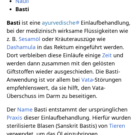
Nauli
Basti
Basti
ist eine
ayurvedische
Einlaufbehandlung,
bei der medizinisch wirksame Flüssigkeiten wie
z. B.
Sesamöl
oder Kräuterauszüge wie
Dashamula
in das Rektum eingeführt werden.
Dort verbleiben diese Einläufe einige
Zeit
und
werden dann zusammen mit den gelösten
Giftstoffen wieder ausgeschieden. Die Basti-
Anwendung ist vor allem bei
Vata
-Störungen
empfehlenswert, da sie hilft, den Vata-
Überschuss im Darm zu beseitigen.
Der
Name
Basti entstammt der ursprünglichen
Praxis
dieser Einlaufbehandlung. Hierfür wurden
sterilisierte Blasen (Sanskrit Bastis) von
Tieren
verwendet, um das Öl einzubringen.