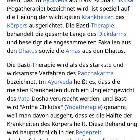
Basti, das im
Ayurveda
auch als "Ardha
Chikitsa
"
(Yogatherapie) bezeichnet wird, ist speziell auf
die Heilung der wichtigsten
Krankheiten
des
Körpers
ausgerichtet. Die Basti-
Therapie
behandelt die gesamte Länge des
Dickdarms
und beseitigt die angesammelten Fäkalien aus
den
Dhatus
sowie die
Amas
aus den Dhatus.
Die Basti-Therapie wird als das stärkste und
wirksamste Verfahren des
Panchakarma
bezeichnet. Im
Ayurveda
heißt es, dass die
meisten Krankheiten durch ein Ungleichgewicht
des
Vata
-Dosha verursacht werden, und Basti
wird "Ardha Chikitsa" (
Yogatherapie
) genannt,
weil man davon ausgeht, dass es die Hälfte der
Krankheiten des Körpers heilt. Diese Behandlung
wird hauptsächlich in der
Regenzeit