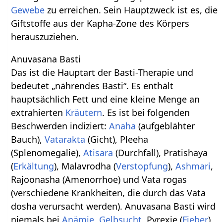
Gewebe
zu erreichen. Sein Hauptzweck ist es, die
Giftstoffe aus der Kapha-Zone des Körpers
herauszuziehen.
Anuvasana Basti
Das ist die Hauptart der Basti-Therapie und
bedeutet „nährendes Basti“. Es enthält
hauptsächlich Fett und eine kleine Menge an
extrahierten
Kräutern
. Es ist bei folgenden
Beschwerden indiziert:
Anaha
(aufgeblähter
Bauch),
Vatarakta
(Gicht), Pleeha
(Splenomegalie),
Atisara
(Durchfall), Pratishaya
(
Erkältung
), Malavrodha (
Verstopfung
),
Ashmari
,
Rajoonasha (Amenorrhoe) und Vata rogas
(verschiedene Krankheiten, die durch das Vata
dosha verursacht werden). Anuvasana Basti wird
niemals bei
Anämie
,
Gelbsucht
, Pyrexie (
Fieber
),