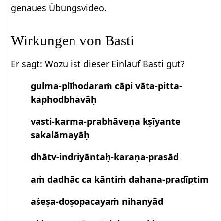
genaues Übungsvideo.
Wirkungen von Basti
Er sagt: Wozu ist dieser Einlauf Basti gut?
gulma-plīhodaraṁ cāpi vāta-pitta-
kaphodbhavāḥ
vasti-karma-prabhāveṇa kṣīyante
sakalāmayāḥ
dhātv-indriyāntaḥ-karaṇa-prasād
aṁ dadhāc ca kāntiṁ dahana-pradīptim
aśeṣa-doṣopacayaṁ nihanyād