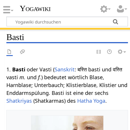
Yogawiki
Basti
1.
Basti
oder Vasti (
Sanskrit
: बस्ति basti und वस्ति
vasti
m.
und
f.
) bedeutet wörtlich Blase,
Harnblase; Unterbauch; Klistierblase, Klistier und
Enddarmspülung. Basti ist eine der sechs
Shatkriyas
(Shatkarmas) des
Hatha Yoga
.