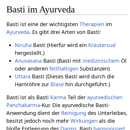
Basti im Ayurveda
Basti ist eine der wichtigsten
Therapien
im
Ayurveda
. Es gibt drei Arten von Basti:
Niruha
Basti (Hierfür wird ein
Kräutersud
hergestellt.)
Anuvasana
Basti (Basti mit
medizinischem
Öl
oder anderen
fetthaltigen
Substanzen)
Uttara
Basti (Dieses Basti wird durch die
Harnröhre zur
Blase
hin durchgeführt.)
Basti ist als Basti
Karma
Teil der
ayurvedischen
Panchakarma
-Kur. Die ayurvedische Basti-
Anwendung dient der
Reinigung
des Unterleibes,
besitzt jedoch noch mehr
Wirkungen
als die
bloße Entleerung des
Darms
. Basti
harmonisiert