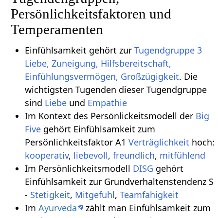
Persönlichkeitsfaktoren und
Temperamenten
Einfühlsamkeit gehört zur
Tugendgruppe 3
Liebe, Zuneigung, Hilfsbereitschaft,
Einfühlungsvermögen, Großzügigkeit
. Die
wichtigsten Tugenden dieser Tugendgruppe
sind
Liebe
und
Empathie
Im Kontext des Persönlickeitsmodell der
Big
Five
gehört Einfühlsamkeit zum
Persönlichkeitsfaktor A1
Verträglichkeit
hoch:
kooperativ
,
liebevoll
,
freundlich
,
mitfühlend
Im Persönlichkeitsmodell
DISG
gehört
Einfühlsamkeit zur Grundverhaltenstendenz S
-
Stetigkeit
,
Mitgefühl
,
Teamfähigkeit
Im
Ayurveda
zählt man Einfühlsamkeit zum