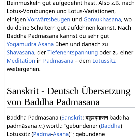
Beinmuskeln gut aufgedehnt hast. Also z.B. nach
Lotus-Vorübungen und Lotus-Variationen,
einigen
Vorwärtsbeugen
und
Gomukhasana
, wo
du deine Schultern gut aufdehnen kannst. Nach
Baddha Padmasana kannst du sehr gut
Yogamudra Asana
üben und danach zu
Shavasana
, der
Tiefenentspannung
oder zu einer
Meditation
in
Padmasana
– dem
Lotussitz
weitergehen.
Sanskrit - Deutsch Übersetzung
von Baddha Padmasana
Baddha Padmasana (
Sanskrit
: बद्धपद्मासन baddha-
padmāsana
n.
) wörtl.: "gebundener (
Baddha
)
Lotussitz (
Padma
-
Asana
)"; gebundene