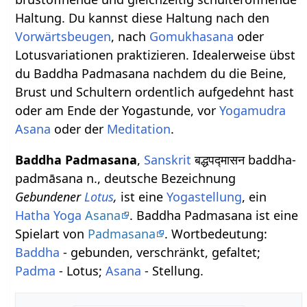
Haltung. Du kannst diese Haltung nach den
Vorwärtsbeugen
, nach
Gomukhasana
oder
Lotusvariationen praktizieren. Idealerweise übst
du Baddha Padmasana nachdem du die Beine,
Brust und Schultern ordentlich aufgedehnt hast
oder am Ende der Yogastunde, vor
Yogamudra
Asana
oder der
Meditation
.
Baddha Padmasana
,
Sanskrit
बद्धपद्मासन baddha-
padmāsana n., deutsche Bezeichnung
Gebundener
Lotus
,
ist eine
Yogastellung
, ein
Hatha Yoga
Asana
. Baddha Padmasana ist eine
Spielart von
Padmasana
. Wortbedeutung:
Baddha
- gebunden, verschränkt, gefaltet;
Padma
- Lotus;
Asana
- Stellung.