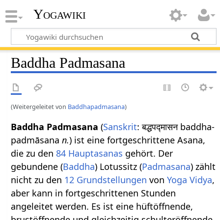
Yogawiki
Baddha Padmasana
(Weitergeleitet von
Baddhapadmasana
)
Baddha Padmasana
(
Sanskrit
: बद्धपद्मासन baddha-
padmāsana
n.
) ist eine fortgeschrittene Asana,
die zu den
84 Hauptasanas
gehört. Der
gebundene (
Baddha
) Lotussitz (
Padmasana
) zählt
nicht zu den
12 Grundstellungen
von
Yoga Vidya
,
aber kann in fortgeschrittenen Stunden
angeleitet werden. Es ist eine hüftöffnende,
brustöffnende und gleichzeitig schulteröffnende