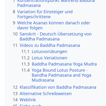
7
Konzentrationspunkt während Baddha
Padmasana
8
Variation für Einsteiger und
Fortgeschrittene
9
Welche Asanas können danach oder
davor folgen
10
Sanskrit - Deutsch Übersetzung von
Baddha Padmasana
11
Videos zu Baddha Padmasana
11.1
Lotusvorübungen
11.2
Lotus Veriationen
11.3
Baddha Padmasana Yoga Mudra
11.4
Yoga Bound Lotus Posture -
Bandha Padmasana and Yoga
Mudrasana
12
Klassifikation von Baddha Padmasana
13
Alternative Schreibweisen
14
Weblink
15
Siehe auch