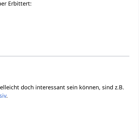
Hier findest du die Tonspur des oberen Videos, also einen Audio Vortrag über Erbittert‏‎:
ie vielleicht nicht direkt zu tun haben mit Erbittert‏‎, aber vielleicht doch interessant sein können, sind z.B.
siv
.