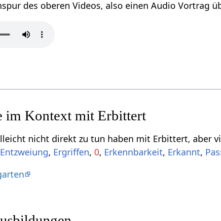
Einige Begriffe, d
,
,
,
0
,
,
,
Pas
garten
usbildungen