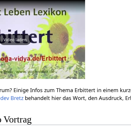
Video laden
Erbittert‏‎ - was und warum? Eini
dev Bretz
‎ Audio Vortrag