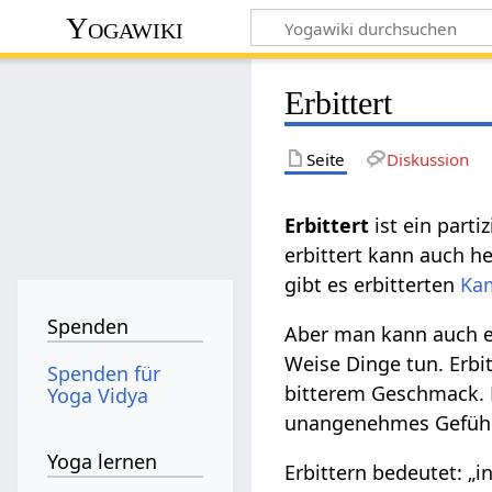
Yogawiki
Erbittert
Seite
Diskussion
Erbittert
ist ein parti
erbittert kann auch h
gibt es erbitterten
Ka
Spenden
Aber man kann auch e
Weise Dinge tun. Erbi
Spenden für
bitterem Geschmack. B
Yoga Vidya
unangenehmes Gefühl. 
Yoga lernen
Erbittern bedeutet: „i