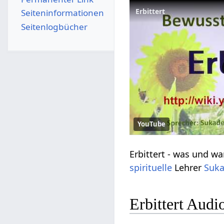
Erbittert
Seiten­­informationen
Seitenlogbücher
YouTube
spirituelle
Lehrer
Suka
Erbittert‏