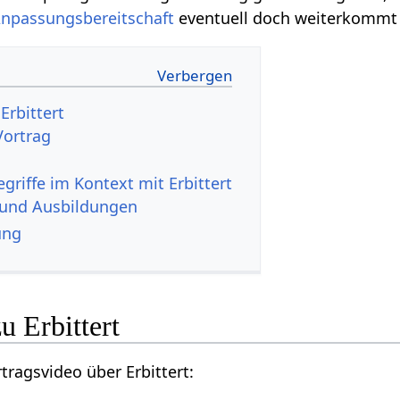
npassungsbereitschaft
eventuell doch weiterkommt 
udio Vortrag
 und Ausbildungen
ung
Hier findest du ein Vortragsvideo über Erbittert‏‎: