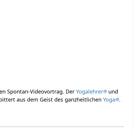
ge Infos zum Thema Erbittert‏‎ in einem kurzen Spontan-Videovortrag. Der
Yogalehrer
und
behandelt hier das Wort, den Ausdruck, Erbittert‏‎ aus dem Geist des ganzheitlichen
Yoga
.