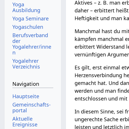
Aktives – z. B. man er
Yoga
Ausbildung
daher – erbittert heiß
Heftigkeit und man k
Yoga Seminare
Yogaschulen
Manchmal hast du mit
Berufsverband
kämpfen manchmal erbi
der
Yogalehrer/inne
erbittert Widerstand 
n
vernünftigen Argume
Yogalehrer
Verzeichnis
Es gilt, erst einmal 
Herzensverbindung he
gemacht hat. Und dann
Navigation
werden und man finde
Hauptseite
entschlossen und mit
Gemeinschafts­
portal
In diesem Sinne, sei 
Aktuelle
ungerechte Sache erbi
Ereignisse
leisten und letztlich