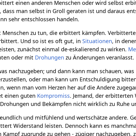
bittert einen anderen Menschen oder wird selbst erbi
t, dass man selbst in Groll geraten ist und daraus ent
ann sehr entschlossen handeln.
 Menschen zu tun, die erbittert kämpfen. Verbitter
ttert. Und so ist es oft gut, in
Situationen
, in den
leisten, zunächst einmal de-eskalierend zu wirken.
Me
nten oder mit
Drohungen
zu Änderungen veranlasst.
etwas nachzugeben; und dann kann man schauen, was 
rzustellen, oder man kann um Entschuldigung bitte
, wenn man vom Herzen her auf die Andere zugegange
t einen guten
Kompromiss
. Jemand, der erbitterten
 Drohungen und Bekämpfen nicht wirklich zu Ruhe 
freundlich und mitfühlend und wertschätze andere. G
ttert Widerstand leisten. Dennoch kann es manchmal 
 im Kampf zugrunde zu gehen - zügiger nachzugeben,