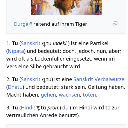
Durga
reitend auf ihrem Tiger
1.
Tu
(
Sanskrit
तु tu
indekl.
) ist eine Partikel
(
Nipata
) und bedeutet: doch, jedoch, nun, aber;
wird oft als Lückenfüller eingesetzt, wenn im
Vers eine Silbe gebraucht wird.
2.
Tu
(
Sanskrit
तु tu) ist eine
Sanskrit Verbalwurzel
(
Dhatu
) und bedeutet: stark sein, Geltung haben,
Macht haben,
gehen
,
wachsen
,
töten
.
3.
Tu
(
Hindi
: तू tū
pron.
) du (im Hindi wird tū zur
vertraulichen Anrede benutzt).