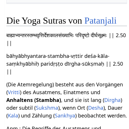
Die Yoga Sutras von
Patanjali
बाह्याभ्यन्तरस्तम्भवृत्तिर्देशकालसंख्याभिः परिदृष्टो दीर्घसूक्ष्मः || 2.50
||
bāhyābhyantara-stambha-vṛttir deśa-kāla-
saṃkhyābhiḥ paridṛṣṭo dīrgha-sūkṣmaḥ || 2.50
||
(Die Atemregelung) besteht aus den Vorgängen
(
Vritti
) des Ausatmens, Einatmens und
Anhaltens (Stambha)
, und sie ist lang (
Dirgha
)
oder subtil (
Sukshma
), wenn Ort (
Desha
), Dauer
(
Kala
) und Zählung (
Sankhya
) beobachtet werden.
Anm.: Die Begriffe des Ausatmens und