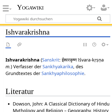
Yogawiki
Ishvarakrishna
Ishvarakrishna
(
Sanskrit
: ईश्वरकृष्ण īśvara-kṛṣṇa
m.
) Verfasser der
Sankhyakarika
, des
Grundtextes der
Sankhyaphilosophie
.
Literatur
Dowson, John: A Classical Dictionary of Hindu
Mythology and Religion – Geography, History