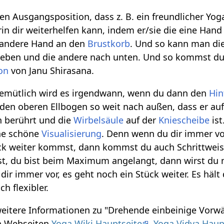
ten Ausgangsposition, dass z. B. ein freundlicher Yog
rin dir weiterhelfen kann, indem er/sie die eine Hand
 andere Hand an den
Brustkorb
. Und so kann man die
ieben und die andere nach unten. Und so kommst d
ion
von Janu Shirasana.
emütlich wird es irgendwann, wenn du dann den
Hin
den oberen Ellbogen so weit nach außen, dass er auf
 berührt und die
Wirbelsäule
auf der
Kniescheibe
ist
ine schöne
Visualisierung
. Denn wenn du dir immer vor
ck weiter kommst, dann kommst du auch Schrittweise
, du bist beim Maximum angelangt, dann wirst du 
ir immer vor, es geht noch ein Stück weiter. Es hält
h flexibler.
 weitere Informationen zu "Drehende einbeinige Vor
en Webseiten
Yoga Wiki Hauptseite
,
Yoga Vidya Haup