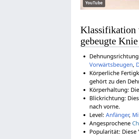
YouTube
Klassifikatio
gebeugte Knie
Dehnungsrichtung:
Vorwärtsbeugen
,
D
Körperliche Ferti
gehört zu den De
Körperhaltung: Di
Blickrichtung: Die
nach vorne.
Level:
Anfänger
,
Mi
Angesprochene
Ch
Popularität: Diese