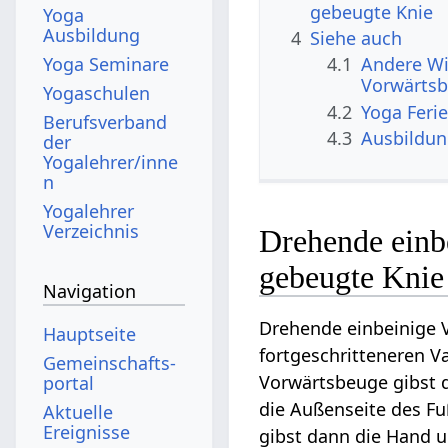
gebeugte Knie
Yoga
Ausbildung
4
Siehe auch
Yoga Seminare
4.1
Andere Wi
Vorwärtsb
Yogaschulen
4.2
Yoga Feri
Berufsverband
4.3
Ausbildu
der
Yogalehrer/inne
n
Yogalehrer
Verzeichnis
Drehende einb
gebeugte Knie
Navigation
Drehende einbeinige 
Hauptseite
fortgeschritteneren V
Gemeinschafts­
Vorwärtsbeuge gibst 
portal
die Außenseite des F
Aktuelle
Ereignisse
gibst dann die Hand 