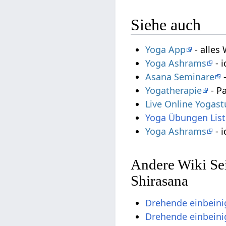
Siehe auch
Yoga App
- alles
Yoga Ashrams
- i
Asana Seminare
-
Yogatherapie
- P
Live Online Yogas
Yoga Übungen List
Yoga Ashrams
- i
Andere Wiki Sei
Shirasana
Drehende einbein
Drehende einbeini