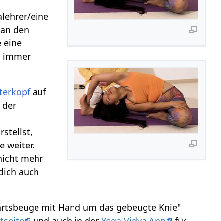
alehrer/eine
 an den
 eine
u immer
terkopf
auf
 der
.
stellst,
 weiter.
nicht mehr
 dich auch
wärtsbeuge mit Hand um das gebeugte Knie"
tseite
und auch in der
Yoga Vidya App
für