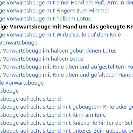
ge Vorwärtsbeuge mit einer Hand am Fuß, Arm in der
ige Vorwärtsbeuge mit Fingern zum Himmel
ge Vorwärtsbeuge mit halbem Lotus
ige Vorwärtsbeuge mit Hand um das gebeugte Kn
ge Vorwärtsbeuge mit Wirbelsäule auf dem Knie
-Vorwärtsbeuge
de Vorwärtsbeuge im halben gebundenen Lotus
de Vorwärtsbeuge im halben Lotus
de Vorwärtsbeuge mit Knie oben und aufgestelltem F
de Vorwärtsbeuge mit Knie oben und gefalteten Hän
de Vorwärtsbeuge
tsbeuge
tsbeuge aufrecht sitzend
tsbeuge aufrecht sitzend mit gebeugtem Knie oder g
tsbeuge aufrecht sitzend mit Kinn am Knie
sbeuge aufrecht sitzend mit Kniekehle hinter der Sch
sbeuge aufrecht sitzend mit unteres Bein gebeugt o