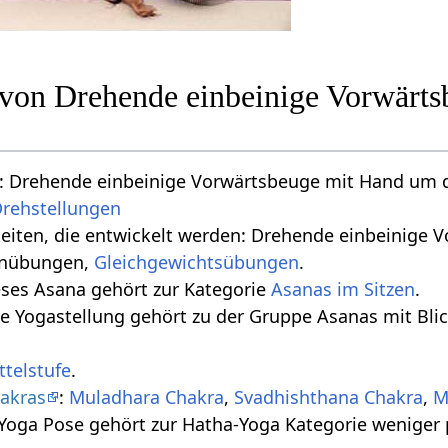
n von Drehende einbeinige Vorwärt
 Drehende einbeinige Vorwärtsbeuge mit Hand um d
rehstellungen
gkeiten, die entwickelt werden: Drehende einbeinig
hnübungen,
Gleichgewichtsübungen
.
eses Asana gehört zur Kategorie
Asanas im Sitzen
.
se Yogastellung gehört zu der Gruppe Asanas mit Bli
ttelstufe
.
akras
:
Muladhara Chakra
,
Svadhishthana Chakra
,
M
 Yoga Pose gehört zur Hatha-Yoga Kategorie weniger