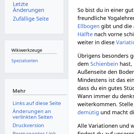
Letzte
Änderungen
So bist du in einer gu
freundliche Yogalehre
Zufällige Seite
Ellbogen
gibt und die
Hälfte
nach vorne sch
weiter in diese
Variat
Wikiwerkzeuge
Übrigens besonders g
Spezialseiten
dem
Schienbein
hast, 
Außenseite den Boden
Mindestens ist das e
dass du ein gutes Stü
Mehr
Wann immer du denkst
Links auf diese Seite
weiterkommen. Stelle d
Änderungen an
demütig
und macht dic
verlinkten Seiten
Druckversion
Alle Variationen und
Permanenter Link
findest du auf unser