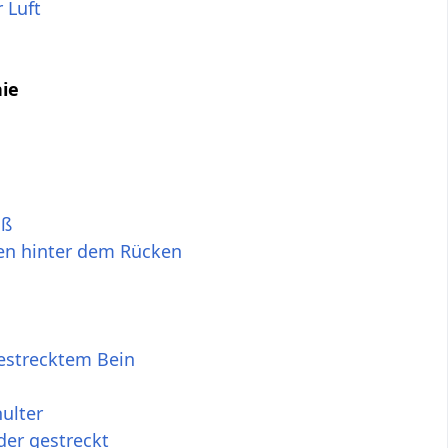
 Luft
ie
uß
den hinter dem Rücken
estrecktem Bein
ulter
der gestreckt