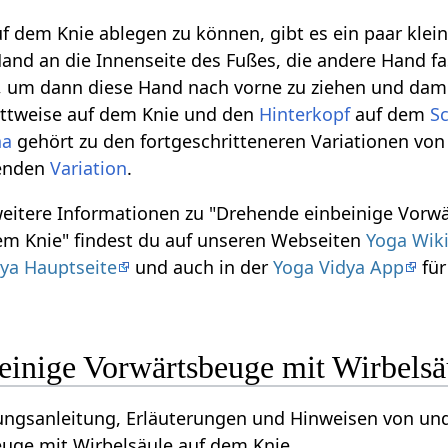
f dem Knie ablegen zu können, gibt es ein paar klein
Hand an die Innenseite des Fußes, die andere Hand fa
, um dann diese Hand nach vorne zu ziehen und dami
ittweise auf dem Knie und den
Hinterkopf
auf dem
S
na
gehört zu den fortgeschritteneren Variationen von
henden
Variation
.
weitere Informationen zu "Drehende einbeinige Vorw
em Knie" findest du auf unseren Webseiten
Yoga Wik
ya Hauptseite
und auch in der
Yoga Vidya App
für
einige Vorwärtsbeuge mit Wirbelsä
bungsanleitung, Erläuterungen und Hinweisen von un
uge mit Wirbelsäule auf dem Knie.