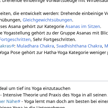
 Drehende einbeinige Vorwärtsbeuge mit Wirbelsäul
keiten, die entwickelt werden: Drehende einbeinige
hnübungen,
Gleichgewichtsübungen
.
eses Asana gehört zur Kategorie
Asanas im Sitzen
.
se Yogastellung gehört zu der Gruppe Asanas mit Bli
Fortgeschritten
, Sehr Fortgeschritten.
akras
:
Muladhara Chakra
,
Svadhishthana Chakra
,
M
 Yoga Pose gehört zur Hatha-Yoga Kategorie weniger
deal um tief ins Yoga einzutauchen
- Intensive Theorie und Praxis des Yoga in all seine
iner Nähe
- Yoga lernt man doch am besten bei eine/
Bringe Yoga in die Unternehmen