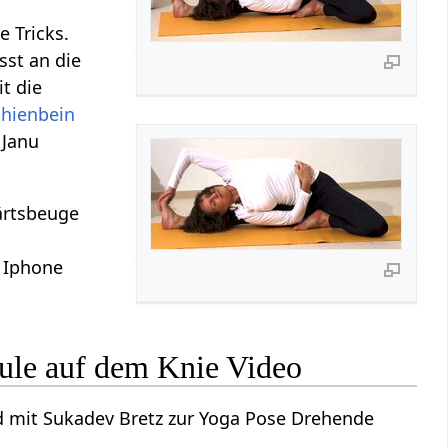
e Tricks.
sst an die
t die
chienbein
 Janu
ärtsbeuge
i
 Iphone
ule auf dem Knie Video
d mit Sukadev Bretz zur Yoga Pose Drehende