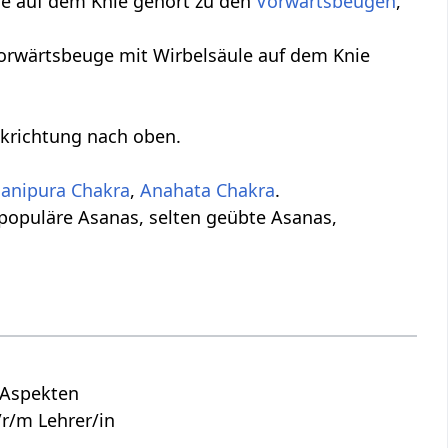
e auf dem Knie gehört zu den
Vorwärtsbeugen
,
 Vorwärtsbeuge mit Wirbelsäule auf dem Knie
ckrichtung nach oben.
anipura Chakra
,
Anahata Chakra
.
 populäre Asanas, selten geübte Asanas,
n Aspekten
r/m Lehrer/in