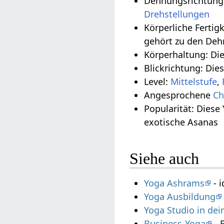
Dehnungsrichtung:
Drehstellungen
Körperliche Fertig
gehört zu den De
Körperhaltung: Di
Blickrichtung: Die
Level:
Mittelstufe
,
Angesprochene
Ch
Popularität: Diese
exotische Asanas
Siehe auch
Yoga Ashrams
- i
Yoga Ausbildung
Yoga Studio in de
Business-Yoga
- 