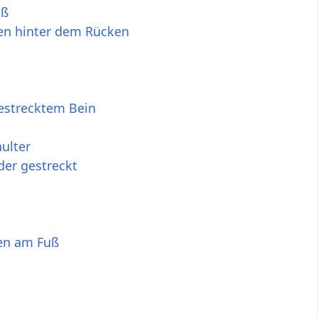
uß
den hinter dem Rücken
estrecktem Bein
ulter
der gestreckt
den am Fuß