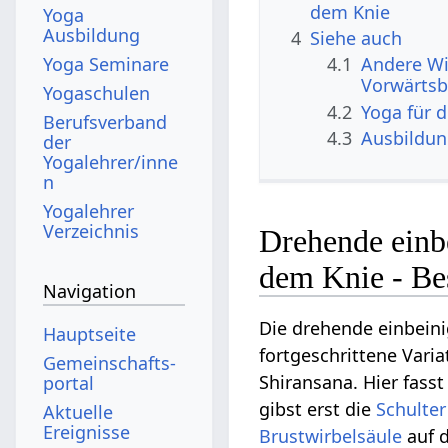
dem Knie
Yoga
Ausbildung
4
Siehe auch
Yoga Seminare
4.1
Andere Wi
Vorwärtsb
Yogaschulen
4.2
Yoga für 
Berufsverband
4.3
Ausbildu
der
Yogalehrer/inne
n
Yogalehrer
Verzeichnis
Drehende einb
dem Knie - Be
Navigation
Die drehende einbein
Hauptseite
fortgeschrittene Vari
Gemeinschafts­
Shiransana. Hier fasst
portal
gibst erst die
Schulter
Aktuelle
Ereignisse
Brustwirbelsäule
auf d