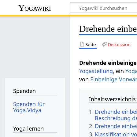
Yogawiki
Drehende einbe
Seite
Diskussion
Drehende einbeinige
Yogastellung
, ein
Yog
von
Einbeinige Vorwär
Spenden
Inhaltsverzeichnis
Spenden für
Yoga Vidya
1
Drehende einbei
Beschreibung d
2
Drehende einbei
Yoga lernen
3
Klassifikation 