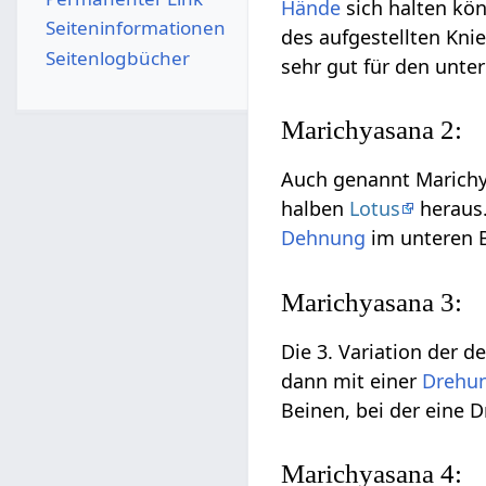
Hände
sich halten kö
Seiten­­informationen
des aufgestellten Knie
Seitenlogbücher
sehr gut für den unte
Marichyasana 2:
Auch genannt Marichy
halben
Lotus
heraus.
Dehnung
im unteren B
Marichyasana 3:
Die 3. Variation der
dann mit einer
Drehu
Beinen, bei der eine 
Marichyasana 4: