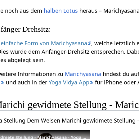
ze noch aus dem
halben Lotus
heraus – Marichyasana
fänger Drehsitz:
e
einfache Form von Marichyasana
, welche letztlich
 Dies würde dem Anfänger-Drehsitz entsprechen. Dab
es abgelegt sein.
weitere Informationen zu
Marichyasana
findest du au
e
und auch in der
Yoga Vidya App
für iPhone oder 
richi gewidmete Stellung - Mari
ga Stellung Dem Weisen Marichi gewidmete Stellung 
Dem Weisen Marichi gewidmete Stellung - Marichyasana - Yoga Asana Lexikon