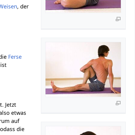
Weisen
, der
 die
Ferse
ist
. Jetzt
 also etwas
erum auf
sodass die