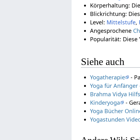
Körperhaltung: Di
Blickrichtung: Die
Level:
Mittelstufe
,
Angesprochene
Ch
Popularität: Diese
Siehe auch
Yogatherapie
- P
Yoga für Anfänger
Brahma Vidya Hilf
Kinderyoga
- Ger
Yoga Bücher Onlin
Yogastunden Vide
Andere Wiki Sei