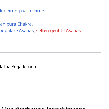
ckrichtung nach vorne
.
anipura Chakra
.
populäre Asanas
,
selten geübte Asanas
Hatha Yoga lernen
e Vorwärtsbeuge Janushirasana