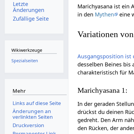
Letzte
Marichyasana ist ein
Änderungen
in den
Mythen
eine w
Zufällige Seite
Variationen vo
Wikiwerkzeuge
Ausgangsposition ist 
Spezialseiten
desselben Beines bis 
charakteristisch für 
Marichyasana 1:
Mehr
Links auf diese Seite
In der geraden Stellu
Änderungen an
drückst du deinen Rüc
verlinkten Seiten
gedreht. Den Arm näh
Druckversion
den Rücken, der ande
Permanenter Link