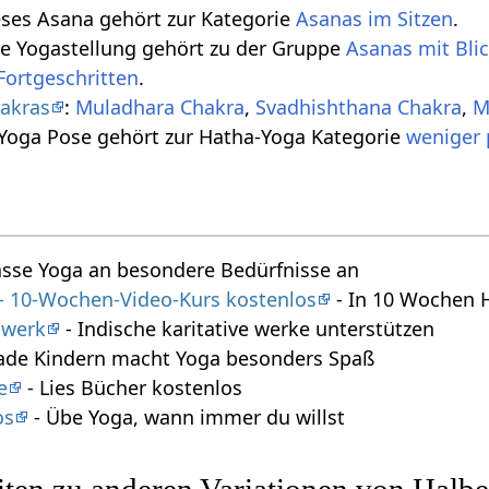
eses Asana gehört zur Kategorie
Asanas im Sitzen
.
se Yogastellung gehört zu der Gruppe
Asanas mit Bli
Fortgeschritten
.
akras
:
Muladhara Chakra
,
Svadhishthana Chakra
,
M
 Yoga Pose gehört zur Hatha-Yoga Kategorie
weniger 
asse Yoga an besondere Bedürfnisse an
 - 10-Wochen-Video-Kurs kostenlos
- In 10 Wochen 
swerk
- Indische karitative werke unterstützen
ade Kindern macht Yoga besonders Spaß
e
- Lies Bücher kostenlos
os
- Übe Yoga, wann immer du willst
ten zu anderen Variationen von Halb