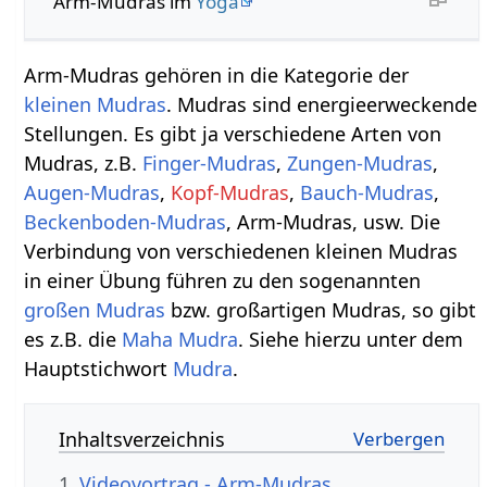
Arm-Mudras im
Yoga
Arm-Mudras gehören in die Kategorie der
kleinen Mudras
. Mudras sind energieerweckende
Stellungen. Es gibt ja verschiedene Arten von
Mudras, z.B.
Finger-Mudras
,
Zungen-Mudras
,
Augen-Mudras
,
Kopf-Mudras
,
Bauch-Mudras
,
Beckenboden-Mudras
, Arm-Mudras, usw. Die
Verbindung von verschiedenen kleinen Mudras
in einer Übung führen zu den sogenannten
großen Mudras
bzw. großartigen Mudras, so gibt
es z.B. die
Maha Mudra
. Siehe hierzu unter dem
Hauptstichwort
Mudra
.
Inhaltsverzeichnis
1
Videovortrag - Arm-Mudras