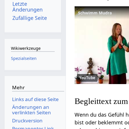
Letzte
Änderungen
Schwimm Mudra
Zufällige Seite
Wikiwerkzeuge
Spezialseiten
YouTube
Mehr
Links auf diese Seite
Begleittext z
Änderungen an
verlinkten Seiten
Wenn du das Gefühl ha
Druckversion
bist oder beklemmt od
Permanenter Link