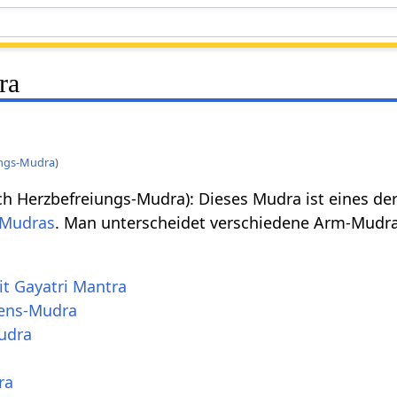
ra
ungs-Mudra
)
h Herzbefreiungs-Mudra): Dieses Mudra ist eines der
 Mudras
. Man unterscheidet verschiedene Arm-Mudra
t Gayatri Mantra
ens-Mudra
udra
ra