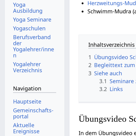
Herzweitungs-Mud
Yoga
Ausbildung
Schwimm-Mudra (a
Yoga Seminare
Yogaschulen
Berufsverband
der
Inhaltsverzeichnis
Yogalehrer/inne
n
1
Übungsvideo Sc
Yogalehrer
2
Begleittext zu
Verzeichnis
3
Siehe auch
3.1
Seminare
Navigation
3.2
Links
Hauptseite
Gemeinschafts­
portal
Übungsvideo S
Aktuelle
Ereignisse
In dem Übungsvideo e