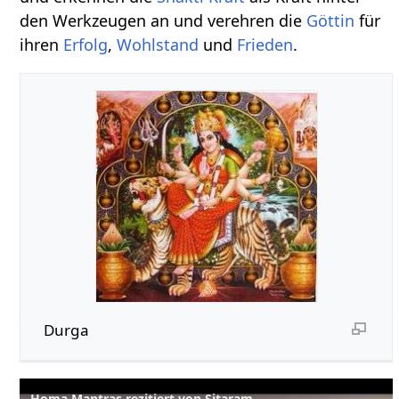
den Werkzeugen an und verehren die
Göttin
für
ihren
Erfolg
,
Wohlstand
und
Frieden
.
Durga
Homa Mantras rezitiert von Sitaram