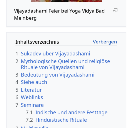
Vijayadashami Feier bei Yoga Vidya Bad
Meinberg
Inhaltsverzeichnis
1
Sukadev über Vijayadashami
2
Mythologische Quellen und religiöse
Rituale von Vijayadashami
3
Bedeutung von Vijayadashami
4
Siehe auch
5
Literatur
6
Weblinks
7
Seminare
7.1
Indische und andere Festtage
7.2
Hinduistische Rituale