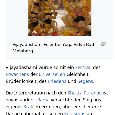
Vijayadashami Feier bei Yoga Vidya Bad
Meinberg
Vijayadashami wurde somit ein
Festival
des
Erwachens
der
universellen
Gleichheit,
Brüderlichkeit, des
Friedens
und
Segens
.
Die Interpretation nach den
Shakta
Puranas
ist
etwas anders.
Rama
versuchte den Sieg aus
eigener
Kraft
zu erringen, aber er scheiterte.
Danach übergab er seinen
Egoismus
an