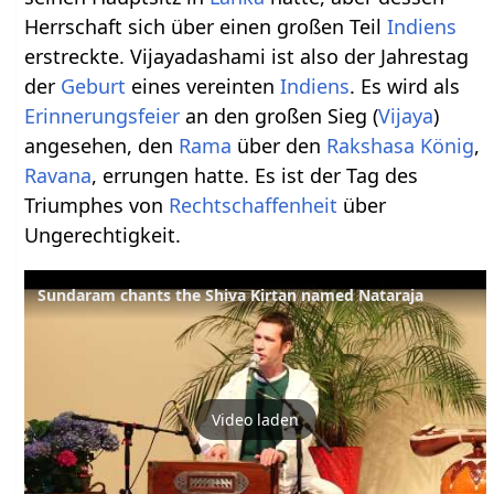
Herrschaft sich über einen großen Teil
Indiens
erstreckte. Vijayadashami ist also der Jahrestag
der
Geburt
eines vereinten
Indiens
. Es wird als
Erinnerungsfeier
an den großen Sieg (
Vijaya
)
angesehen, den
Rama
über den
Rakshasa
König
,
Ravana
, errungen hatte. Es ist der Tag des
Triumphes von
Rechtschaffenheit
über
Ungerechtigkeit.
Sundaram chants the Shiva Kirtan named Nataraja
Video laden