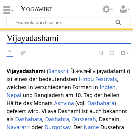
Yogawiki
Vijayadashami
Vijayadashami
(
Sanskrit
विजयदशमी vijayadaśamī
f
)
ist eines der bedeutendsten
Hindu
Festivals
,
welches in verschiedenen Formen in
Indien
,
Nepal
und Bangladesh am 10. Tag der hellen
Hälfte des Monats
Ashvina
(vgl.
Dashahara
)
gefeiert wird. Vijaya Dashami ist auch bekannnt
als
Dashahara
,
Dashahra
,
Dusserah
, Dashain,
Navaratri
oder
Durgotsav
. Der
Name
Dussehra