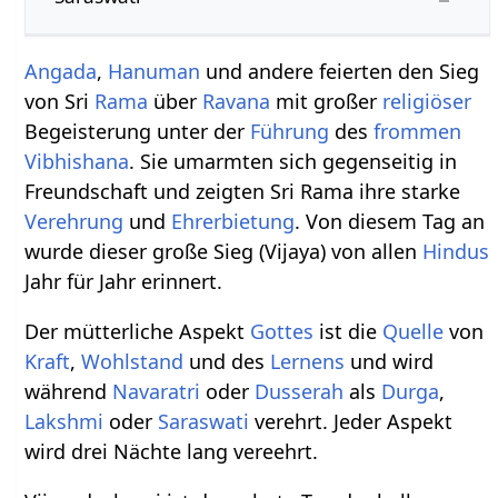
Angada
,
Hanuman
und andere feierten den Sieg
von Sri
Rama
über
Ravana
mit großer
religiöser
Begeisterung unter der
Führung
des
frommen
Vibhishana
. Sie umarmten sich gegenseitig in
Freundschaft und zeigten Sri Rama ihre starke
Verehrung
und
Ehrerbietung
. Von diesem Tag an
wurde dieser große Sieg (Vijaya) von allen
Hindus
Jahr für Jahr erinnert.
Der mütterliche Aspekt
Gottes
ist die
Quelle
von
Kraft
,
Wohlstand
und des
Lernens
und wird
während
Navaratri
oder
Dusserah
als
Durga
,
Lakshmi
oder
Saraswati
verehrt. Jeder Aspekt
wird drei Nächte lang vereehrt.