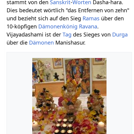
stammt von den
Sanskrit
-
Worten
Dasha-hara.
Dies bedeutet wörtlich "das Entfernen von zehn"
und bezieht sich auf den Sieg
Ramas
über den
10-köpfigen
Dämonen
könig
Ravana
.
Vijayadashami ist der
Tag
des Sieges von
Durga
über die
Dämonen
Manishasur.