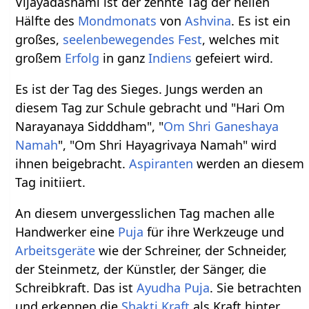
Vijayadashami ist der zehnte Tag der hellen
Hälfte des
Mondmonats
von
Ashvina
. Es ist ein
großes,
seelenbewegendes
Fest
, welches mit
großem
Erfolg
in ganz
Indiens
gefeiert wird.
Es ist der Tag des Sieges. Jungs werden an
diesem Tag zur Schule gebracht und "Hari Om
Narayanaya Sidddham", "
Om
Shri
Ganeshaya
Namah
", "Om Shri Hayagrivaya Namah" wird
ihnen beigebracht.
Aspiranten
werden an diesem
Tag initiiert.
An diesem unvergesslichen Tag machen alle
Handwerker eine
Puja
für ihre Werkzeuge und
Arbeitsgeräte
wie der Schreiner, der Schneider,
der Steinmetz, der Künstler, der Sänger, die
Schreibkraft. Das ist
Ayudha
Puja
. Sie betrachten
und erkennen die
Shakti
Kraft
als Kraft hinter