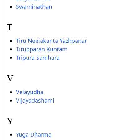
Swaminathan
T
Tiru Neelakanta Yazhpanar
Tirupparan Kunram
Tripura Samhara
V
Velayudha
Vijayadashami
Y
Yuga Dharma