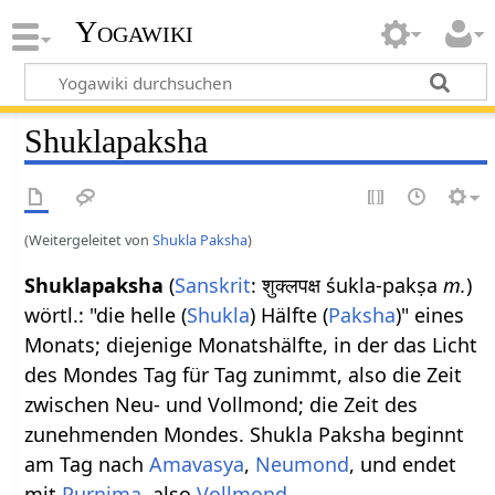
Yogawiki
Shuklapaksha
(Weitergeleitet von
Shukla Paksha
)
Shuklapaksha
(
Sanskrit
: शुक्लपक्ष śukla-pakṣa
m.
)
wörtl.: "die helle (
Shukla
) Hälfte (
Paksha
)" eines
Monats; diejenige Monatshälfte, in der das Licht
des Mondes Tag für Tag zunimmt, also die Zeit
zwischen Neu- und Vollmond; die Zeit des
zunehmenden Mondes. Shukla Paksha beginnt
am Tag nach
Amavasya
,
Neumond
, und endet
mit
Purnima
, also
Vollmond
.