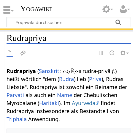
Yogawiki
Rudrapriya
Rudrapriya
(
Sanskrit
: रुद्रप्रिया rudra-priyā
f.
)
heißt wörtlich "dem (
Rudra
) lieb (
Priya
), Rudras
Liebste". Rudrapriya ist sowohl ein Beiname der
Parvati
als auch ein
Name
der Chebulischen
Myrobalane (
Haritaki
). Im
Ayurveda
findet
Rudrapriya insbesondere als Bestandteil von
Triphala
Anwendung.