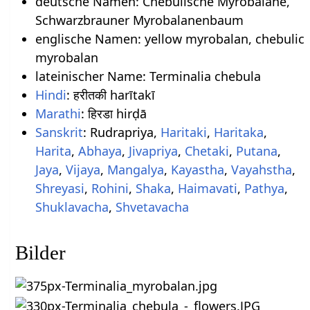
deutsche Namen: Chebulische Myrobalane,
Schwarzbrauner Myrobalanenbaum
englische Namen: yellow myrobalan, chebulic
myrobalan
lateinischer Name: Terminalia chebula
Hindi
: हरीतकी harītakī
Marathi
: हिरडा hirḍā
Sanskrit
: Rudrapriya,
Haritaki
,
Haritaka
,
Harita
,
Abhaya
,
Jivapriya
,
Chetaki
,
Putana
,
Jaya
,
Vijaya
,
Mangalya
,
Kayastha
,
Vayahstha
,
Shreyasi
,
Rohini
,
Shaka
,
Haimavati
,
Pathya
,
Shuklavacha
,
Shvetavacha
Bilder