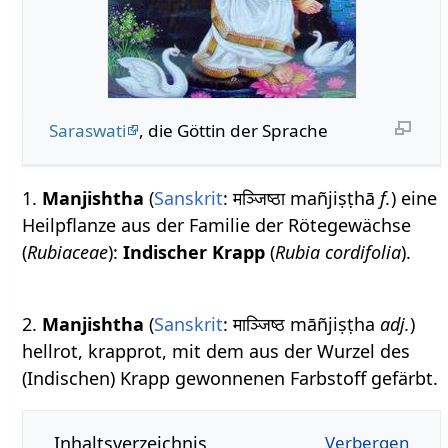
Saraswati
, die Göttin der Sprache
1.
Manjishtha
(
Sanskrit
: मञ्जिष्ठा mañjiṣṭhā
f.
) eine
Heilpflanze aus der Familie der Rötegewächse
(
Rubiaceae
):
Indischer Krapp
(
Rubia cordifolia
).
2.
Manjishtha
(
Sanskrit
: माञ्जिष्ठ māñjiṣṭha
adj.
)
hellrot, krapprot, mit dem aus der Wurzel des
(Indischen) Krapp gewonnenen Farbstoff gefärbt.
Inhaltsverzeichnis