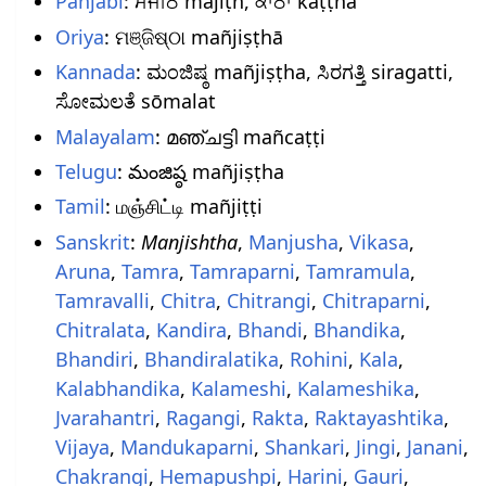
Panjabi
: ਮਜੀਠ majīṭh, ਕਾੱਠਾ kāṭṭhā
Oriya
: ମଞ୍ଜିଷ୍ଠା mañjiṣṭhā
Kannada
: ಮಂಜಿಷ್ಠ mañjiṣṭha, ಸಿರಗತ್ತಿ siragatti,
ಸೋಮಲತೆ sōmalat
Malayalam
: മഞ്ചട്ടി mañcaṭṭi
Telugu
: మంజిష్ఠ mañjiṣṭha
Tamil
: மஞ்சிட்டி mañjiṭṭi
Sanskrit
:
Manjishtha
,
Manjusha
,
Vikasa
,
Aruna
,
Tamra
,
Tamraparni
,
Tamramula
,
Tamravalli
,
Chitra
,
Chitrangi
,
Chitraparni
,
Chitralata
,
Kandira
,
Bhandi
,
Bhandika
,
Bhandiri
,
Bhandiralatika
,
Rohini
,
Kala
,
Kalabhandika
,
Kalameshi
,
Kalameshika
,
Jvarahantri
,
Ragangi
,
Rakta
,
Raktayashtika
,
Vijaya
,
Mandukaparni
,
Shankari
,
Jingi
,
Janani
,
Chakrangi
,
Hemapushpi
,
Harini
,
Gauri
,