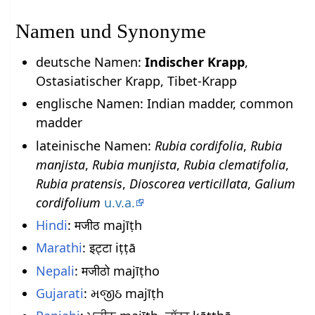
Namen und Synonyme
deutsche Namen:
Indischer Krapp
,
Ostasiatischer Krapp, Tibet-Krapp
englische Namen: Indian madder, common
madder
lateinische Namen:
Rubia cordifolia
,
Rubia
manjista
,
Rubia munjista
,
Rubia clematifolia
,
Rubia pratensis
,
Dioscorea verticillata
,
Galium
cordifolium
u.v.a.
Hindi
: मजीठ majīṭh
Marathi
: इट्टा iṭṭā
Nepali
: मजीठो majīṭho
Gujarati
: મજીઠ majīṭh