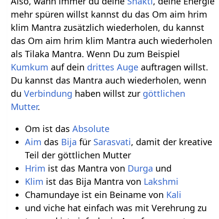
Also, wann immer du deine
Shakti
, deine Energie
mehr spüren willst kannst du das Om aim hrim
klim Mantra zusätzlich wiederholen, du kannst
das Om aim hrim klim Mantra auch wiederholen
als Tilaka Mantra. Wenn Du zum Beispiel
Kumkum
auf dein
drittes Auge
auftragen willst.
Du kannst das Mantra auch wiederholen, wenn
du
Verbindung
haben willst zur
göttlichen
Mutter
.
Om ist das
Absolute
Aim
das
Bija
für
Sarasvati
, damit der kreative
Teil der göttlichen Mutter
Hrim
ist das Mantra von
Durga
und
Klim
ist das Bija Mantra von
Lakshmi
Chamundaye ist ein Beiname von
Kali
und viche hat einfach was mit Verehrung zu