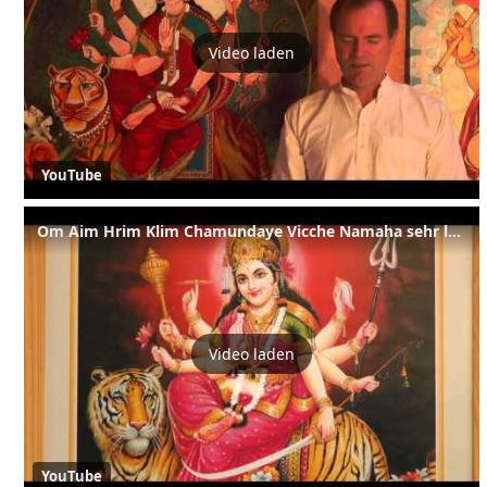
Video laden
YouTube
Om Aim Hrim Klim Chamundaye Vicche Namaha sehr langsame Japa Mantra Rezitation
Video laden
YouTube