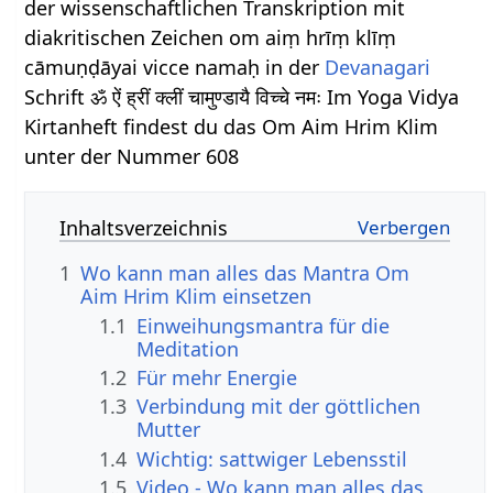
der wissenschaftlichen Transkription mit
diakritischen Zeichen om aiṃ hrīṃ klīṃ
cāmuṇḍāyai vicce namaḥ in der
Devanagari
Schrift ॐ ऐं ह्रीं क्लीं चामुण्डायै विच्चे नमः Im Yoga Vidya
Kirtanheft findest du das Om Aim Hrim Klim
unter der Nummer 608
Inhaltsverzeichnis
1
Wo kann man alles das Mantra Om
Aim Hrim Klim einsetzen
1.1
Einweihungsmantra für die
Meditation
1.2
Für mehr Energie
1.3
Verbindung mit der göttlichen
Mutter
1.4
Wichtig: sattwiger Lebensstil
1.5
Video - Wo kann man alles das