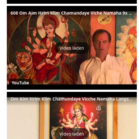
608 Om Aim Hrim Klim Chamundaye Viche Namaha 9x mittel
Video laden
YouTube
Om Aim Hrim Klim Chamundaye Vicche Namaha Langsam Schnell Langsame Rezitation
Video laden