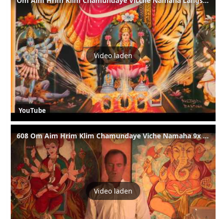
Om Aim Hrim Klim Chamundaye Vicche Namaha Langsame Japa-Mantra Rezitation
Video laden
YouTube
608 Om Aim Hrim Klim Chamundaye Viche Namaha 9x schnell
Video laden