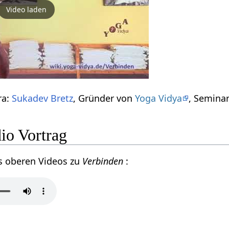
Video laden
ra:
Sukadev Bretz
, Gründer von
Yoga Vidya
, Seminar
io Vortrag
s oberen Videos zu
Verbinden
: