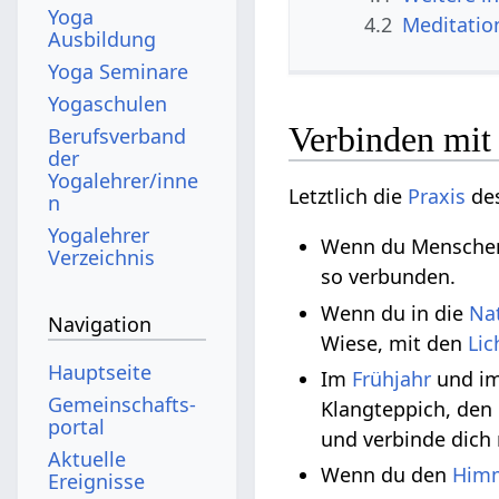
Yoga
4.2
Meditatio
Ausbildung
Yoga Seminare
Yogaschulen
Verbinden mi
Berufsverband
der
Yogalehrer/inne
Letztlich die
Praxis
de
n
Yogalehrer
Wenn du Menschen 
Verzeichnis
so verbunden.
Wenn du in die
Na
Navigation
Wiese, mit den
Li
Hauptseite
Im
Frühjahr
und i
Gemeinschafts­
Klangteppich, den
portal
und verbinde dich
Aktuelle
Wenn du den
Him
Ereignisse