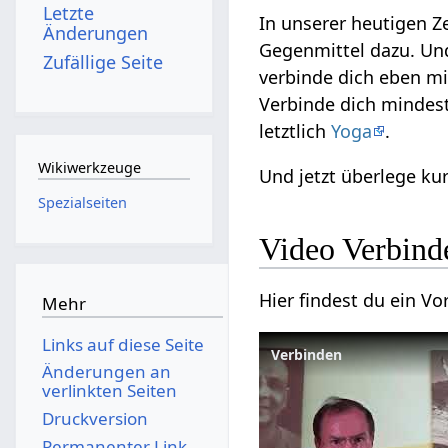
Letzte
In unserer heutigen Ze
Änderungen
Gegenmittel dazu. Und
Zufällige Seite
verbinde dich eben m
Verbinde dich minde
letztlich
Yoga
.
Wikiwerkzeuge
Und jetzt überlege ku
Spezialseiten
Video Verbind
Hier findest du ein 
Mehr
Links auf diese Seite
Verbinden
Änderungen an
verlinkten Seiten
Druckversion
Permanenter Link