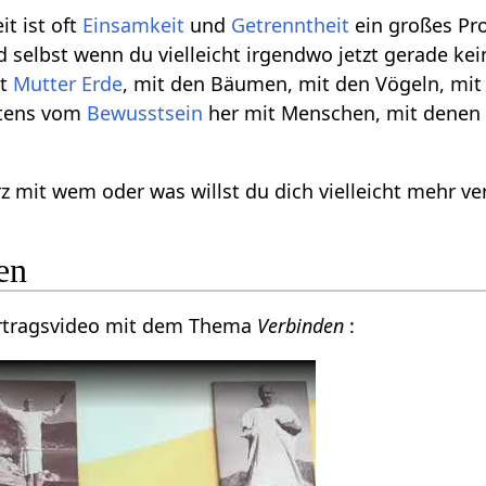
it ist oft
Einsamkeit
und
Getrenntheit
ein großes Pr
 selbst wenn du vielleicht irgendwo jetzt gerade ke
it
Mutter Erde
, mit den Bäumen, mit den Vögeln, mit
stens vom
Bewusstsein
her mit Menschen, mit denen d
rz mit wem oder was willst du dich vielleicht mehr v
en
Vortragsvideo mit dem Thema
Verbinden
: