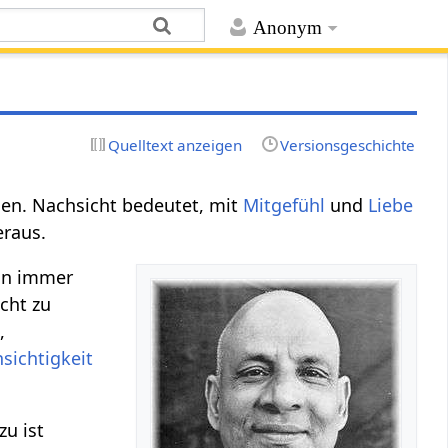
Anonym
Quelltext anzeigen
Versionsgeschichte
n. Nachsicht bedeutet, mit
Mitgefühl
und
Liebe
raus.
an immer
cht zu
z
,
sichtigkeit
u ist