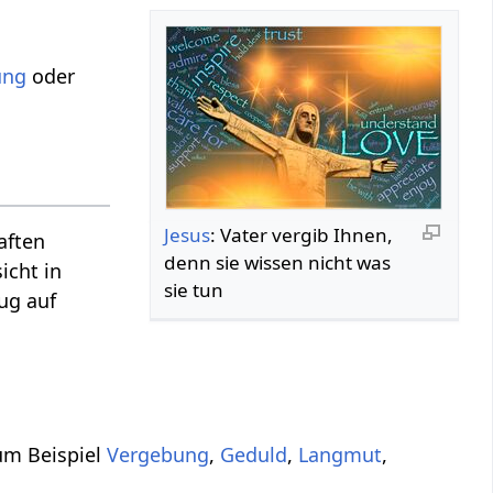
ung
oder
Jesus
: Vater vergib Ihnen,
aften
denn sie wissen nicht was
icht in
sie tun
ug auf
um Beispiel
Vergebung
,
Geduld
,
Langmut
,