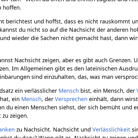
 hoffen.
t berichtest und hoffst, dass es nicht rauskommt u
kannst du nicht so auf die Nachsicht der anderen ho
t und wieder die Sachen nicht gemacht hast, dann wir
annst Nachsicht zeigen, aber es gibt auch Grenzen. 
nzen. Im Allgemeinen gibt es den lateinischen Ausdru
einbarungen sind einzuhalten, das, was man versproch
satz ein verlässlicher
Mensch
bist, ein Mensch, der
hat, ein
Mensch
, der
Versprechen
einhält, dann wirs
n du einen Menschen siehst, der sich bemüht und er
 zu zeigen.
anken
zu Nachsicht. Nachsicht und
Verlässlichkeit
si
enkst du dazu? Wann gilt es, Nachsicht zu zeigen und