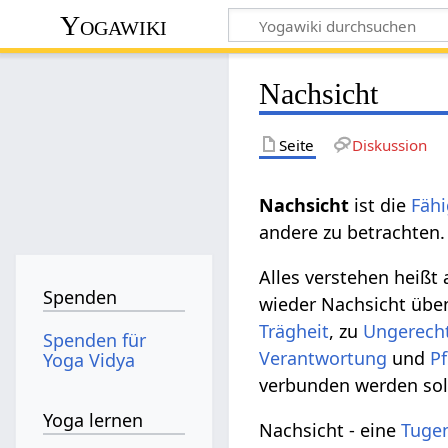
Yogawiki
Nachsicht
Seite
Diskussion
Nachsicht
ist die
Fähi
andere zu betrachten
Alles verstehen heißt 
Spenden
wieder Nachsicht üben
Trägheit
, zu
Ungerecht
Spenden für
Verantwortung
und
P
Yoga Vidya
verbunden werden sol
Yoga lernen
Nachsicht - eine
Tuge