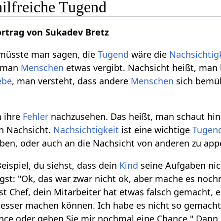
hilfreiche Tugend
rtrag von Sukadev Bretz
h müsste man sagen, die
Tugend
wäre die
Nachsichtig
s man
Menschen
etwas vergibt. Nachsicht heißt, man 
ebe
, man versteht, dass andere
Menschen
sich bemü
n ihre
Fehler
nachzusehen. Das heißt, man schaut hin
nn Nachsicht.
Nachsichtigkeit
ist eine wichtige
Tugen
üben, oder auch an die Nachsicht von anderen zu appe
eispiel, du siehst, dass dein
Kind
seine Aufgaben nich
agst: "Ok, das war zwar nicht ok, aber mache es noch
st Chef, dein Mitarbeiter hat etwas falsch gemacht, e
 besser machen können. Ich habe es nicht so gemacht,
nce oder geben Sie mir nochmal eine Chance." Dann 