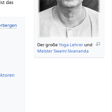
ist das
Der große
Yoga
Lehrer
und
Meister
Swami
Sivananda
aktoren