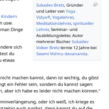
Sukadev Bretz
, Gründer
und Leiter von
Yoga
r
Kindern
Vidya
,
Yogalehrer
,
n usw.
Meditationslehrer
,
spiritueller
m man Dinge
Lehrer
, Seminar- und
Ausbildungsleiter, Autor
mehrerer Bücher.
Sukadev
andere sich
Volker Bretz
lernte 12 Jahre bei
ltest du
Swami
Vishnu-devananda
.
zu etwas
u nicht machen kannst, dann ist wichtig, du gibst
ngt ein Fehler sein, sondern du kannst sagen:
un, aber ich habe es leider nicht machen können."
rminverlängerung, oder ich weiß, ich kriege es
htzeitig auch zugibst, dann kannst du auf die