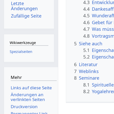
4.3
Entwicklu
Letzte
Änderungen
4.4
Dankesaff
4.5
Wunderaff
Zufällige Seite
4.6
Gebet für
4.7
Was müsst
4.8
Vortragsm
Wikiwerkzeuge
5
Siehe auch
5.1
Eigenscha
Spezialseiten
5.2
Eigenscha
6
Literatur
7
Weblinks
Mehr
8
Seminare
8.1
Spirituel
Links auf diese Seite
8.2
Yogalehre
Änderungen an
verlinkten Seiten
Druckversion
Permanenter Link