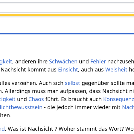
gkeit
, anderen ihre
Schwächen
und
Fehler
nachzusehe
. Nachsicht kommt aus
Einsicht
, auch aus
Weisheit
he
alles verzeihen. Auch sich
selbst
gegenüber sollte m
. Allerdings muss man aufpassen, dass Nachsicht ni
igkeit
und
Chaos
führt. Es braucht auch
Konsequen
flichtbewusstsein
- die jedoch immer wieder mit
Nach
lten.
nd
. Was ist Nachsicht ? Woher stammt das Wort? Woz