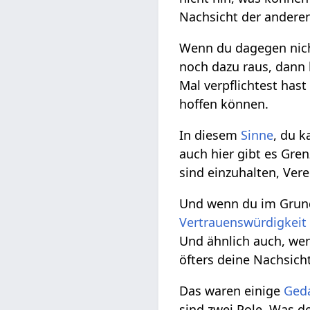
Nachsicht der anderen
Wenn du dagegen nich
noch dazu raus, dann 
Mal verpflichtest has
hoffen können.
In diesem
Sinne
, du k
auch hier gibt es Gre
sind einzuhalten, Ver
Und wenn du im Grund
Vertrauenswürdigkeit
Und ähnlich auch, wen
öfters deine Nachsicht
Das waren einige
Ged
sind zwei Pole. Was d