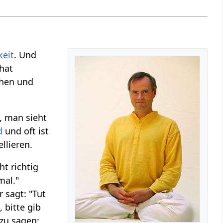
keit
. Und
hat
hen und
, man sieht
d
und oft ist
llieren.
t richtig
mal."
r sagt: "Tut
 bitte gib
zu sagen: