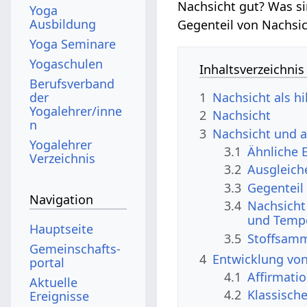
Nachsicht gut? Was si
Yoga
Ausbildung
Gegenteil von Nachsic
Yoga Seminare
Yogaschulen
Inhaltsverzeichnis
Berufsverband
der
1
Nachsicht als hi
Yogalehrer/inne
2
Nachsicht
n
3
Nachsicht und 
Yogalehrer
3.1
Ähnliche 
Verzeichnis
3.2
Ausgleich
3.3
Gegenteil
Navigation
3.4
Nachsicht
und Temp
Hauptseite
3.5
Stoffsam
Gemeinschafts­
4
Entwicklung vo
portal
4.1
Affirmati
Aktuelle
4.2
Klassisch
Ereignisse