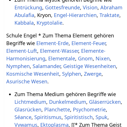
Entrückung
,
Gottesfreunde
,
Vision
,
Abraham
Abulafia
, Kryon,
Engel-Hierarchien
,
Traktate
,
Kabbala
,
Kryptolalie
.
Schule Engel * Zum Thema Element gehören
Begriffe wie
Element-Erde
,
Element-Feuer
,
Element-Luft
,
Element-Wasser
,
Elemente-
Harmonisierung
,
Elementale
,
Gnom
,
Nixen
,
Nymphen
,
Salamander
,
Geistige Wesenheiten
,
Kosmische Wesenheit
,
Sylphen
,
Zwerge
,
Asurische Wesen
.
Zum Thema Medium gehören Begriffe wie
Lichtmedium
,
Dunkelmedium
,
Gläserrücken
,
Glasrücken
,
Planchette
,
Psychometrie
,
Séance
,
Spiritismus
,
Spiritistisch
,
Spuk
,
Vywamus
,
Ektoplasma
, [[* Zum Thema Geist