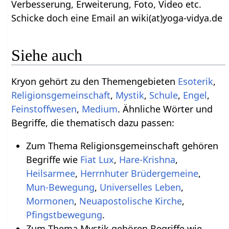
Verbesserung, Erweiterung, Foto, Video etc.
Schicke doch eine Email an wiki(at)yoga-vidya.de
Siehe auch
Kryon gehört zu den Themengebieten
Esoterik
,
Religionsgemeinschaft
,
Mystik
,
Schule
,
Engel
,
Feinstoffwesen
,
Medium
. Ähnliche Wörter und
Begriffe, die thematisch dazu passen:
Zum Thema Religionsgemeinschaft gehören
Begriffe wie
Fiat Lux
,
Hare-Krishna
,
Heilsarmee
,
Herrnhuter Brüdergemeine
,
Mun-Bewegung
,
Universelles Leben
,
Mormonen
,
Neuapostolische Kirche
,
Pfingstbewegung
.
Zum Thema Mystik gehören Begriffe wie