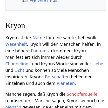
5.3
Weitere Infos
Kryon
Kryon ist der
Name
für eine sanfte, liebevolle
Wesenheit
. Kryon will den Menschen helfen, in
eine höhere
Energie
zu kommen. Kryon
manifestiert sich immer wieder durch
Channelings
und Kryons Worte sind voller
Liebe
und
Licht
und können so viele Menschen
inspirieren. Kryons
Botschaften
helfen den
Einzelnen und auch dem
Planeten
.
Manche sagen, daß Kryon die
Schöpferquelle
repräsentiert. Manche sagen, Kryon sei noch nie
Mensch
gewesen, da er aber eins mit dem