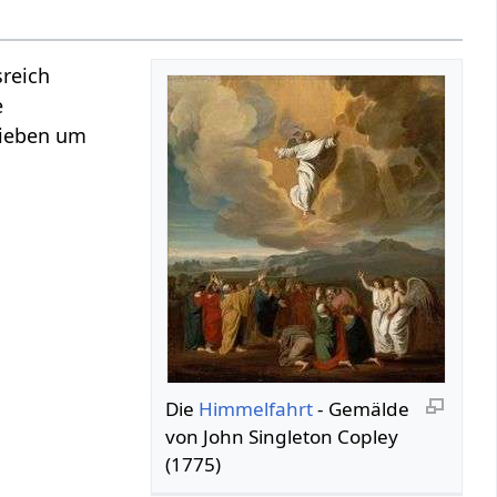
sreich
e
 lieben um
Die
Himmelfahrt
- Gemälde
von John Singleton Copley
(1775)