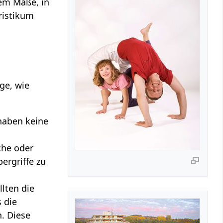
dem Maße, in
ristikum
age, wie
aben keine
che oder
ergriffe zu
lten die
 die
n. Diese