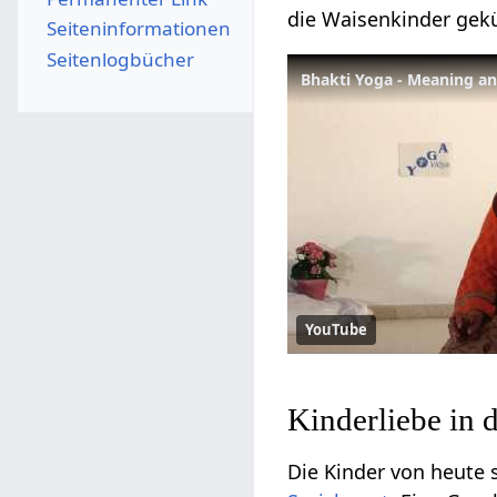
die Waisenkinder ge
Seiten­­informationen
Seitenlogbücher
Bhakti Yoga - Meaning a
YouTube
Kinderliebe in d
Die Kinder von heute s