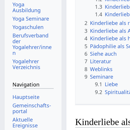
Yoga
1.3
Kinderlieb
Ausbildung
1.4
Kinderlieb
Yoga Seminare
2
Kinderliebe als 
Yogaschulen
3
Kinderliebe als 
Berufsverband
4
Kinderliebe als 
der
5
Pädophilie als 
Yogalehrer/inne
n
6
Siehe auch
Yogalehrer
7
Literatur
Verzeichnis
8
Weblinks
9
Seminare
9.1
Liebe
Navigation
9.2
Spiritualit
Hauptseite
Gemeinschafts­
portal
Aktuelle
Kinderliebe al
Ereignisse