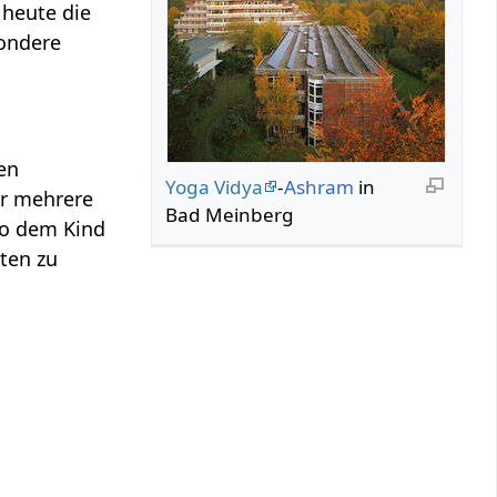
 heute die
sondere
en
Yoga Vidya
-
Ashram
in
er mehrere
Bad Meinberg
so dem Kind
ten zu