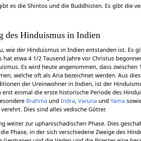
gibt es die Shintos und die Buddhisten. Es gibt die 
g des Hinduismus in Indien
, wie der Hinduismus in Indien entstanden ist. Es gibt
 hat etwa 4 1/2 Tausend Jahre vor Christus begonnen 
uismus. Es wird heute angenommen, dass zwischen 1
men, welche oft als Aria bezeichnet werden. Aus dies
ditionen der Ureinwohner in Indien, ist der Hindui
 erst einmal die erste historische Periode des Hindu
sbesondere
Brahma
und
Indra
,
Varuna
und
Yama
sowi
verehrt. Dies sind alles vedische Götter.
ng weiter zur uphanischadischen Phase. Dies geschah
 die Phase, in der sich verschiedene Zweige des Hin
 Germanen und die Veden und die Priester eine beso