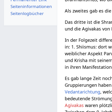
Seiten­­informationen
Als zweites gab es die
Seitenlogbücher
Das dritte ist die Shr
und die Agivakas von 
In der Folgezeit diff
in: 1. Shiismus: dort
weiblicher Aspekt Par
und Krisha mit seinem
in ihren Manifestation
Es gab lange Zeit noc
Gruppierungen haben s
Vedantarichtung
, wel
bedeutende Strömung
Agivakas
waren plötzli