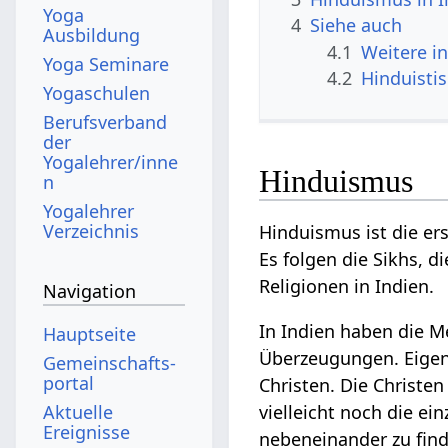
Yoga
4
Siehe auch
Ausbildung
4.1
Weitere i
Yoga Seminare
4.2
Hinduisti
Yogaschulen
Berufsverband
der
Yogalehrer/inne
Hinduismus
n
Yogalehrer
Verzeichnis
Hinduismus ist die er
Es folgen die Sikhs, d
Religionen in Indien.
Navigation
In Indien haben die M
Hauptseite
Überzeugungen. Eigent
Gemeinschafts­
portal
Christen. Die Christe
Aktuelle
vielleicht noch die e
Ereignisse
nebeneinander zu find