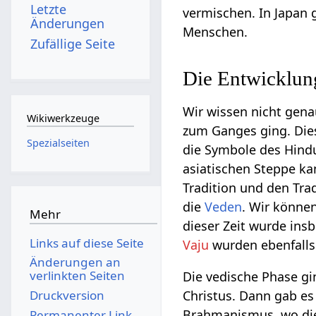
Letzte
vermischen. In Japan 
Änderungen
Menschen.
Zufällige Seite
Die Entwicklun
Wir wissen nicht genau
Wikiwerkzeuge
zum Ganges ging. Dies
Spezialseiten
die Symbole des Hind
asiatischen Steppe ka
Tradition und den Tra
die
Veden
. Wir können
Mehr
dieser Zeit wurde in
Links auf diese Seite
Vaju
wurden ebenfalls 
Änderungen an
verlinkten Seiten
Die vedische Phase gi
Druckversion
Christus. Dann gab es
Brahmanismus, wo die
Permanenter Link