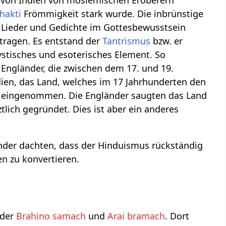
 von Indien von moslemischen Eroberern
hakti
Frömmigkeit stark wurde. Die inbrünstige
 Lieder und Gedichte im Gottesbewusstsein
tragen. Es entstand der
Tantrismus
bzw. er
ystisches und esoterisches Element. So
Engländer, die zwischen dem 17. und 19.
dien, das Land, welches im 17 Jahrhunderten den
nd eingenommen. Die Engländer saugten das Land
lich gegründet. Dies ist aber ein anderes
 Inder dachten, dass der Hinduismus rückständig
ten zu konvertieren.
 der
Brahino samach
und
Arai bramach
. Dort