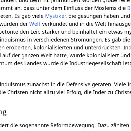
hundert und dem 14. Jahrhundert wurden große Teile
mmt an, dass unter dem Einfluss der Moslems die
B
reten. Es gab viele
Mystiker
, die gesungen haben und
e wurden der
Welt
verkündet und in die Welt hinausge
 betonte den Leib stärker und beinhaltet ein etwas m
Hinduismus in verschiedenen Strömungen. Es gab die 
en eroberten, kolonialisierten und unterdrückten. In
 auf der ganzen Welt hatte, wurde kolonialisiert u
tum des Landes wurde die Industriegesellschaft letzt
Hinduismus zunächst in die Defensive geraten. Viele
die Christen nicht allzu viel Erfolg, die Inder zu Chris
ng
ndert die sogenannte Reformbewegung. Dazu zählten