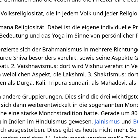
 Volksreligiosität, die in jedem Volk und jeder Religi
amana Religiosität. Dabei ist die eigene individuelle
Bedeutung und das Yoga im Sinne von persönlicher Pra
erenzierte sich der Brahmanismus in mehrere Richtung
 wurde Shiva besonders verehrt, sowie seine Aspekte
vati. 2. Vaishnavismus: dort wird Vishnu verehrt in
 weiblichen Aspekt, die Lakshmi. 3. Shaktismus: dort
en als Durga, Kali, Tripura Sundari, als Mahadevi, als
h andere Gruppierungen. Dies sind die drei wichtigs
ich dann weiterentwickelt in die sogenannten Mönch
che eine starke Mönchstradition hatte. Gerade um 80
 in Indien im Hinduismus gewesen.
Jainismus
und
B
ch ausgestorben. Diese gibt es heute nicht mehr. So