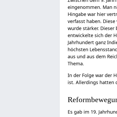
Zwischen dem 9. Jahr
eingenommen. Man ni
Hingabe war hier vert
verfasst haben. Dies
wurde stärker. Dieser
entwickelte sich der 
Jahrhundert ganz Indi
höchsten Lebensstand
aus und aus dem Reich
Thema.
In der Folge war der 
ist. Allerdings hatten 
Reformbewegu
Es gab im 19. Jahrhu