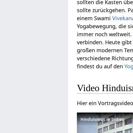
sollten die Kasten üb
sollte zurückgehen. P
einem Swami
Vivekan
Yogabewegung, die sic
immer noch weltweit. 
verbinden. Heute gib
großen modernen Tempe
verschiedene Richtun
findest du auf den
Yog
Video Hinduis
Hier ein Vortragsvid
Hinduismus in Indien