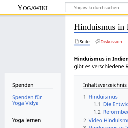
Yogawiki
Hinduismus in 
Seite
Diskussion
Hinduismus in Indie
gibt es verschiedene 
Inhaltsverzeichnis
Spenden
1
Hinduismus
Spenden für
Yoga Vidya
1.1
Die Entwi
1.2
Reformbe
Yoga lernen
2
Video Hinduismu
3
Hinduismus in I