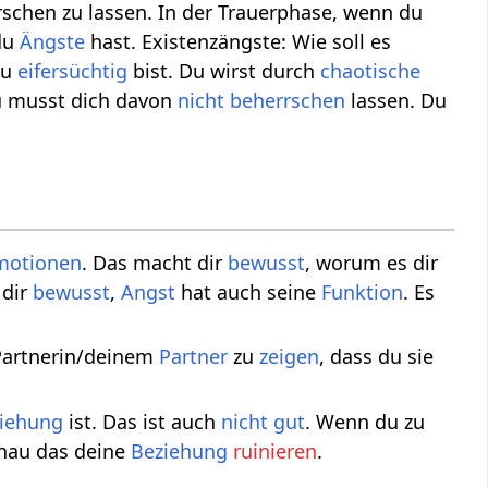
schen zu lassen. In der Trauerphase, wenn du
 du
Ängste
hast. Existenzängste: Wie soll es
du
eifersüchtig
bist. Du wirst durch
chaotische
u musst dich davon
nicht
beherrschen
lassen. Du
.
motionen
. Das macht dir
bewusst
, worum es dir
 dir
bewusst
,
Angst
hat auch seine
Funktion
. Es
Partnerin/deinem
Partner
zu
zeigen
, dass du sie
iehung
ist. Das ist auch
nicht
gut
. Wenn du zu
enau das deine
Beziehung
ruinieren
.