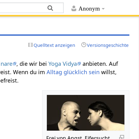
Anonym
Quelltext anzeigen
Versionsgeschichte
inare
, die wir bei
Yoga Vidya
anbieten. Auf
reist. Wenn du im
Alltag
glücklich
sein
willst,
efreist.
Frei von Angst, Eifersucht