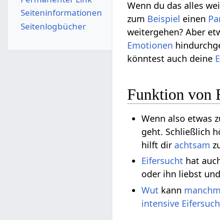
Wenn du das alles we
Seiten­­informationen
zum
Beispiel
einen
Pa
Seitenlogbücher
weitergehen? Aber e
Emotionen
hindurchge
könntest auch deine
Funktion von
Wenn also etwas 
geht. Schließlich h
hilft dir
achtsam
z
Eifersucht
hat auc
oder ihn liebst un
Wut
kann
manchm
intensive
Eifersuch