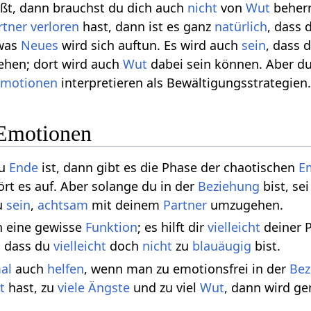
ißt, dann brauchst du dich auch
nicht
von
Wut
beherr
rtner
verloren
hast, dann ist es ganz
natürlich
, dass
twas
Neues
wird sich auftun. Es wird auch
sein
, dass 
hen; dort wird auch
Wut
dabei sein können. Aber d
Emotionen
interpretieren als Bewältigungsstrategien
 Emotionen
zu
Ende
ist, dann gibt es die Phase der chaotischen
E
ört es auf. Aber solange du in der
Beziehung
bist, sei
u
sein
,
achtsam
mit deinem
Partner
umzugehen.
h eine gewisse
Funktion
; es hilft dir
vielleicht
deiner 
d dass du
vielleicht
doch
nicht
zu
blauäugig
bist.
al
auch
helfen
, wenn man zu emotionsfrei in der
Bez
t
hast, zu
viele
Ängste
und zu viel
Wut
, dann wird g