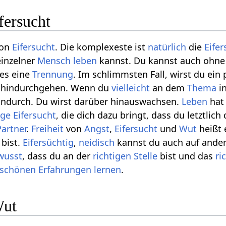
fersucht
on
Eifersucht
. Die komplexeste ist
natürlich
die
Eifer
einzelner
Mensch
leben
kannst. Du kannst auch ohn
 es eine
Trennung
. Im schlimmsten Fall, wirst du ein
hindurchgehen. Wenn du
vielleicht
an dem
Thema
in
ndurch. Du wirst darüber hinauswachsen.
Leben
ha
ige
Eifersucht
, die dich dazu bringt, dass du letztlich
Partner
.
Freiheit
von
Angst
,
Eifersucht
und
Wut
heißt 
bist.
Eifersüchtig
,
neidisch
kannst du auch auf andere
wusst
, dass du an der
richtigen
Stelle
bist und das
ri
schönen
Erfahrungen
lernen
.
Wut