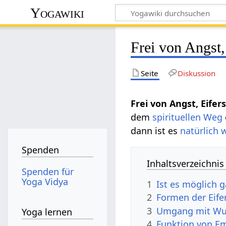
Yogawiki
Frei von Angst,
Seite
Diskussion
Frei von Angst, Eife
dem
spirituellen
Weg
dann ist es
natürlich
w
Spenden
Inhaltsverzeichnis
Spenden für
Yoga Vidya
1
Ist es möglich g
2
Formen der Eife
3
Umgang mit Wu
Yoga lernen
4
Funktion von E