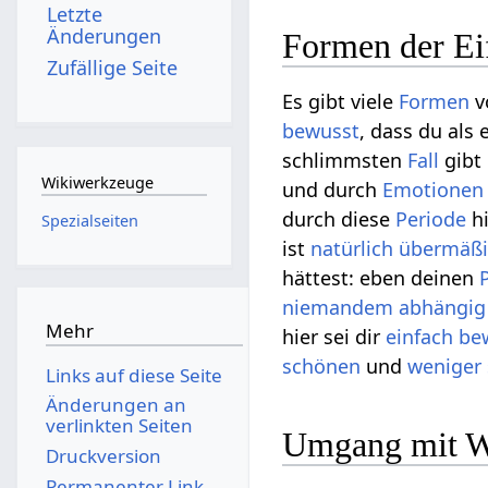
Letzte
Änderungen
Formen der Ei
Zufällige Seite
Es gibt viele
Formen
v
bewusst
, dass du als 
schlimmsten
Fall
gibt
Wikiwerkzeuge
und durch
Emotionen
durch diese
Periode
hi
Spezialseiten
ist
natürlich
übermäß
hättest: eben deinen
niemandem
abhängig
Mehr
hier sei dir
einfach
be
schönen
und
weniger
Links auf diese Seite
Änderungen an
verlinkten Seiten
Umgang mit 
Druckversion
Permanenter Link