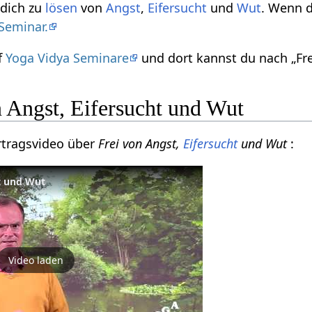
 dich zu
lösen
von
Angst
,
Eifersucht
und
Wut
. Wenn 
Seminar.
f
Yoga Vidya Seminare
und dort kannst du nach „Fre
n Angst, Eifersucht und Wut
ortragsvideo über
Frei von Angst,
Eifersucht
und Wut
:
ht und Wut
Video laden