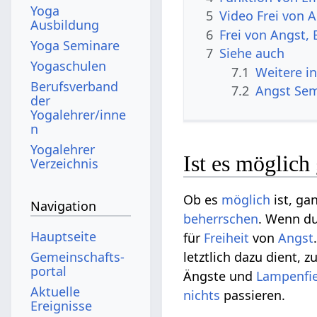
Yoga
5
Video Frei von 
Ausbildung
6
Frei von Angst,
Yoga Seminare
7
Siehe auch
Yogaschulen
7.1
Weitere i
Berufsverband
7.2
Angst Se
der
Yogalehrer/inne
n
Yogalehrer
Ist es möglich 
Verzeichnis
Ob es
möglich
ist, ga
Navigation
beherrschen
. Wenn du
Hauptseite
für
Freiheit
von
Angst
Gemeinschafts­
letztlich dazu dient,
portal
Ängste und
Lampenfi
Aktuelle
nichts
passieren.
Ereignisse