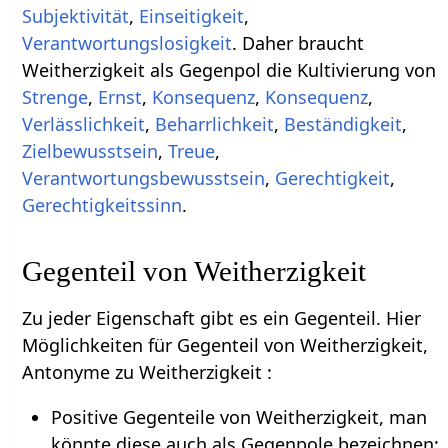
Subjektivität
,
Einseitigkeit
,
Verantwortungslosigkeit
. Daher braucht
Weitherzigkeit als Gegenpol die Kultivierung von
Strenge
,
Ernst
,
Konsequenz
,
Konsequenz
,
Verlässlichkeit
,
Beharrlichkeit
,
Beständigkeit
,
Zielbewusstsein
,
Treue
,
Verantwortungsbewusstsein
,
Gerechtigkeit
,
Gerechtigkeitssinn
.
Gegenteil von Weitherzigkeit
Zu jeder Eigenschaft gibt es ein Gegenteil. Hier
Möglichkeiten für Gegenteil von Weitherzigkeit,
Antonyme zu Weitherzigkeit :
Positive Gegenteile von Weitherzigkeit, man
könnte diese auch als Gegenpole bezeichnen: