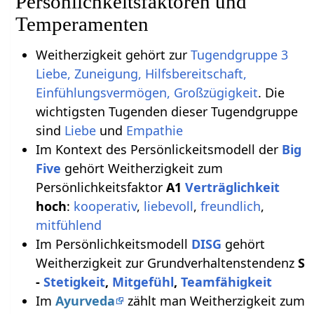
Persönlichkeitsfaktoren und
Temperamenten
Weitherzigkeit gehört zur
Tugendgruppe 3
Liebe, Zuneigung, Hilfsbereitschaft,
Einfühlungsvermögen, Großzügigkeit
. Die
wichtigsten Tugenden dieser Tugendgruppe
sind
Liebe
und
Empathie
Im Kontext des Persönlickeitsmodell der
Big
Five
gehört Weitherzigkeit zum
Persönlichkeitsfaktor
A1
Verträglichkeit
hoch
:
kooperativ
,
liebevoll
,
freundlich
,
mitfühlend
Im Persönlichkeitsmodell
DISG
gehört
Weitherzigkeit zur Grundverhaltenstendenz
S
-
Stetigkeit
,
Mitgefühl
,
Teamfähigkeit
Im
Ayurveda
zählt man Weitherzigkeit zum