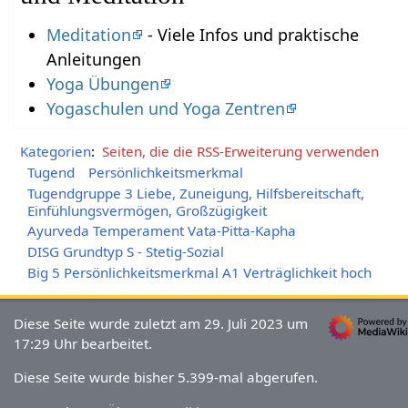
Meditation
- Viele Infos und praktische
Anleitungen
Yoga Übungen
Yogaschulen und Yoga Zentren
Kategorien
:
Seiten, die die RSS-Erweiterung verwenden
Tugend
Persönlichkeitsmerkmal
Tugendgruppe 3 Liebe, Zuneigung, Hilfsbereitschaft,
Einfühlungsvermögen, Großzügigkeit
Ayurveda Temperament Vata-Pitta-Kapha
DISG Grundtyp S - Stetig-Sozial
Big 5 Persönlichkeitsmerkmal A1 Verträglichkeit hoch
Diese Seite wurde zuletzt am 29. Juli 2023 um
17:29 Uhr bearbeitet.
Diese Seite wurde bisher 5.399-mal abgerufen.