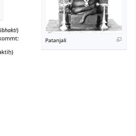
ibhakti
)
 kommt:
Patanjali
aktiḥ)