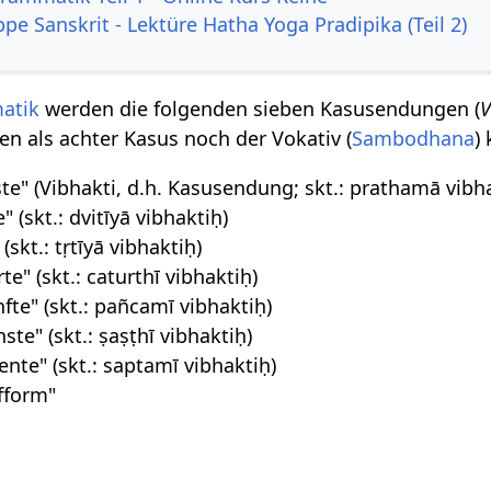
pe Sanskrit - Lektüre Hatha Yoga Pradipika (Teil 2)
atik
werden die folgenden sieben Kasusendungen (
V
en als achter Kasus noch der Vokativ (
Sambodhana
)
ste" (Vibhakti, d.h. Kasusendung; skt.: prathamā vibh
" (skt.: dvitīyā vibhaktiḥ)
 (skt.: tṛtīyā vibhaktiḥ)
rte" (skt.: caturthī vibhaktiḥ)
nfte" (skt.: pañcamī vibhaktiḥ)
ste" (skt.: ṣaṣṭhī vibhaktiḥ)
ente" (skt.: saptamī vibhaktiḥ)
fform"