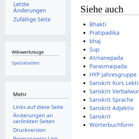
Letzte
Siehe auch
Änderungen
Zufällige Seite
Bhakti
Pratipadika
bhaj
Sup
Wikiwerkzeuge
Atmanepada
Spezialseiten
Parasmaipada
HYP Jahresgruppe
Sanskrit Kurs Lekt
Mehr
Links auf diese Seite
Änderungen an
Sanskrit
verlinkten Seiten
Wörterbuchform
Druckversion
Permanenter Link