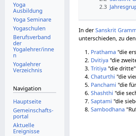
Yoga
2.3
Jahresgrup
Ausbildung
Yoga Seminare
Yogaschulen
In der
Sanskrit Gramm
Berufsverband
unterschieden, zu den
der
Yogalehrer/inne
Prathama
"die er
n
Dvitiya
"die zweite
Yogalehrer
Tritiya
"die dritte"
Verzeichnis
Chaturthi
"die vie
Panchami
"die fü
Navigation
Shashthi
"die sech
Saptami
"die sieb
Hauptseite
Sambodhana
"Ru
Gemeinschafts­
portal
Aktuelle
Ereignisse