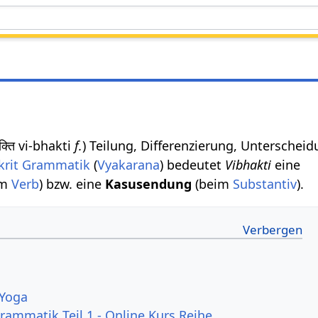
भक्ति vi-bhakti
f.
) Teilung, Differenzierung, Unterscheid
krit Grammatik
(
Vyakarana
) bedeutet
Vibhakti
eine
im
Verb
) bzw. eine
Kasusendung
(beim
Substantiv
).
 Yoga
rammatik Teil 1 - Online Kurs Reihe