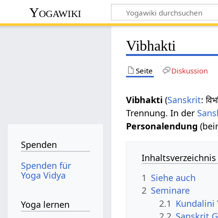
Yogawiki
Vibhakti
Seite
Diskussion
Vibhakti
(
Sanskrit
: वि
Trennung. In der
Sans
Personalendung
(be
Spenden
Inhaltsverzeichnis
Spenden für
Yoga Vidya
1
Siehe auch
2
Seminare
2.1
Kundalini
Yoga lernen
2.2
Sanskrit G