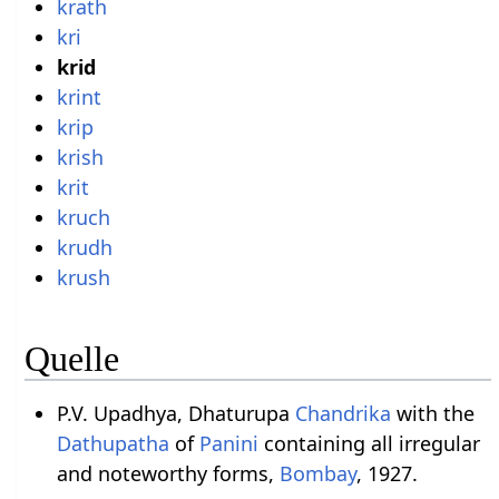
krath
kri
krid
krint
krip
krish
krit
kruch
krudh
krush
Quelle
P.V. Upadhya, Dhaturupa
Chandrika
with the
Dathupatha
of
Panini
containing all irregular
and noteworthy forms,
Bombay
, 1927.