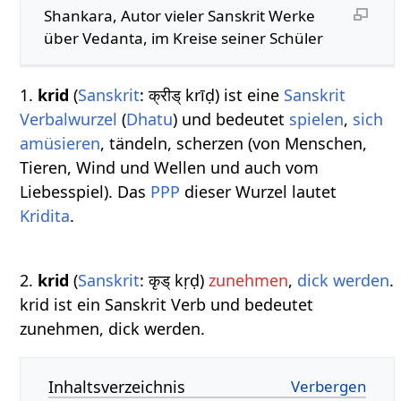
Shankara, Autor vieler Sanskrit Werke
über Vedanta, im Kreise seiner Schüler
1.
krid
(
Sanskrit
: क्रीड् krīḍ) ist eine
Sanskrit
Verbalwurzel
(
Dhatu
) und bedeutet
spielen
,
sich
amüsieren
, tändeln, scherzen (von Menschen,
Tieren, Wind und Wellen und auch vom
Liebesspiel). Das
PPP
dieser Wurzel lautet
Kridita
.
2.
krid
(
Sanskrit
: कृड् kṛḍ)
zunehmen
,
dick werden
.
krid ist ein Sanskrit Verb und bedeutet
zunehmen, dick werden.
Inhaltsverzeichnis