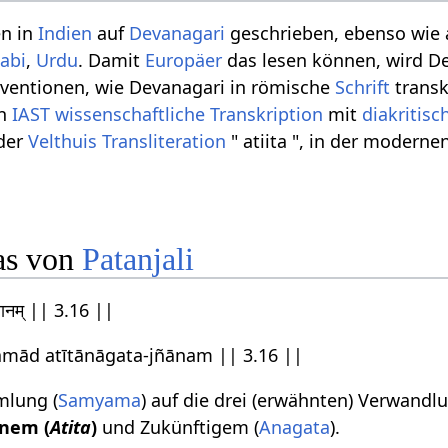
en in
Indien
auf
Devanagari
geschrieben, ebenso wie
abi
,
Urdu
. Damit
Europäer
das lesen können, wird De
nventionen, wie Devanagari in römische
Schrift
transk
in
IAST
wissenschaftliche Transkription
mit
diakritis
 der
Velthuis
Transliteration
" atiita ", in der moderne
as von
Patanjali
ञानम् || 3.16 ||
mād atītānāgata-jñānam || 3.16 ||
lung (
Samyama
) auf die drei (erwähnten) Verwandl
nem (
Atita
)
und Zukünftigem (
Anagata
).