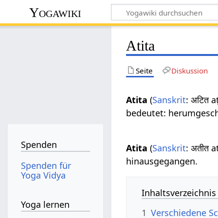
Yogawiki
Atita
Seite
Diskussion
Atita
(
Sanskrit
: अटित a
bedeutet: herumgesch
Spenden
Atita
(
Sanskrit
: अतीत a
hinausgegangen.
Spenden für
Yoga Vidya
Inhaltsverzeichnis
Yoga lernen
1
Verschiedene Sc