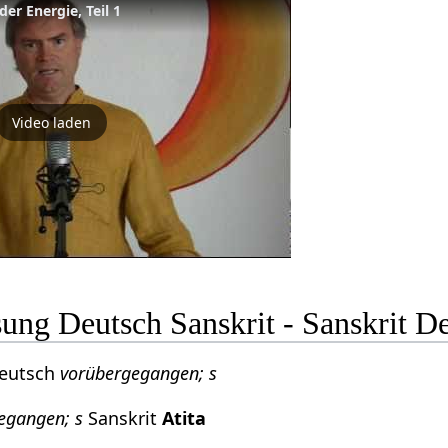
er Energie, Teil 1
Video laden
ng Deutsch Sanskrit - Sanskrit D
eutsch
vorübergegangen; s
egangen; s
Sanskrit
Atita