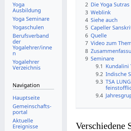
Yoga
2
Die Yoga Sutras 
Ausbildung
3
Weblink
Yoga Seminare
4
Siehe auch
Yogaschulen
5
Capeller Sanskr
6
Quelle
Berufsverband
der
7
Video zum Them
Yogalehrer/inne
8
Zusammenfassun
n
9
Seminare
Yogalehrer
9.1
Kundalini
Verzeichnis
9.2
Indische S
9.3
TSA LUNG 
Navigation
feinstoffl
9.4
Jahresgru
Hauptseite
Gemeinschafts­
portal
Aktuelle
Verschiedene S
Ereignisse