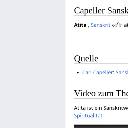
Capeller Sansk
Atita
,
Sanskrit
अतीत a
Quelle
Carl Capeller
:
Sans
Video zum Th
Atita ist ein Sanskrit
Spiritualität