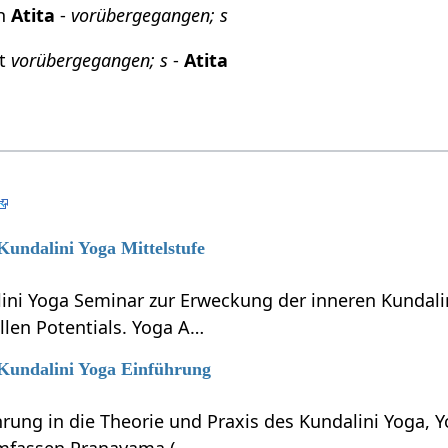
ch
Atita
-
vorübergegangen; s
it
vorübergegangen; s
-
Atita
 Kundalini Yoga Mittelstufe
lini Yoga Seminar zur Erweckung der inneren Kundali
llen Potentials. Yoga A…
 Kundalini Yoga Einführung
hrung in die Theorie und Praxis des Kundalini Yoga, 
umfassen Pranayama (…