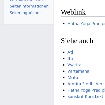
Seiten­­informationen
Weblink
Seitenlogbücher
Hatha Yoga Pradip
Siehe auch
Ati
Ita
Vyatita
Vartamana
Mrita
Amrita Siddhi Vers
Hatha Yoga Pradip
Sanskrit Kurs Lekt