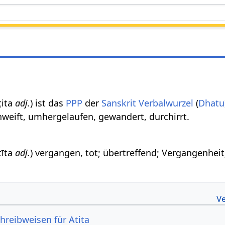
ṭita
adj.
) ist das
PPP
der
Sanskrit Verbalwurzel
(
Dhatu
weift, umhergelaufen, gewandert, durchirrt.
tīta
adj.
) vergangen, tot; übertreffend; Vergangenheit
hreibweisen für Atita