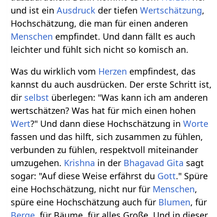
und ist ein
Ausdruck
der tiefen
Wertschätzung
,
Hochschätzung, die man für einen anderen
Menschen
empfindet. Und dann fällt es auch
leichter und fühlt sich nicht so komisch an.
Was du wirklich vom
Herzen
empfindest, das
kannst du auch ausdrücken. Der erste Schritt ist,
dir
selbst
überlegen: "Was kann ich am anderen
wertschätzen? Was hat für mich einen hohen
Wert
?" Und dann diese Hochschätzung in
Worte
fassen und das hilft, sich zusammen zu fühlen,
verbunden zu fühlen, respektvoll miteinander
umzugehen.
Krishna
in der
Bhagavad Gita
sagt
sogar: "Auf diese Weise erfährst du
Gott
." Spüre
eine Hochschätzung, nicht nur für
Menschen
,
spüre eine Hochschätzung auch für
Blumen
, für
Berge
, für Bäume, für alles Große. Und in dieser