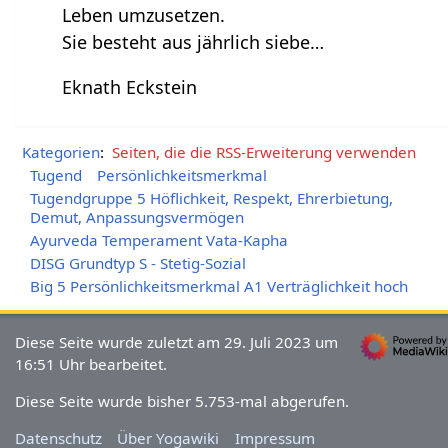
Leben umzusetzen.
Sie besteht aus jährlich siebe…
Eknath Eckstein
Kategorien
:
Seiten, die die RSS-Erweiterung verwenden
Tugend
Persönlichkeitsmerkmal
Tugendgruppe 5 Höflichkeit, Respekt, Ehrerbietung,
Demut, Anpassungsvermögen
Ayurveda Temperament Vata-Kapha
DISG Grundtyp S - Stetig-Sozial
Big 5 Persönlichkeitsmerkmal A1 Verträglichkeit hoch
Diese Seite wurde zuletzt am 29. Juli 2023 um
16:51 Uhr bearbeitet.
Diese Seite wurde bisher 5.753-mal abgerufen.
Datenschutz
Über Yogawiki
Impressum