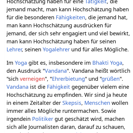
Hochschätzung haben für eine
Tätigkeit
, die
jemand macht, man kann Hochschätzung haben
für die besonderen
Fähigkeiten
, die jemand hat,
man kann Hochschätzung ausdrücken für
jemand, der sich sehr engagiert und viel bewirkt,
man kann Hochschätzung haben für seinen
Lehrer
, seinen
Yogalehrer
und für alles Mögliche.
Im
Yoga
gibt es, insbesondere im
Bhakti Yoga
,
den Ausdruck "
Vandana
". Vandana heißt wörtlich
"sich
verneigen
", "
Ehrerbietung
" und "
grüßen
".
Vandana
ist die
Fähigkeit
gegenüber vielem eine
Hochschätzung zu empfinden. Wir sind ja heute
in einem Zeitalter der
Skepsis
,
Menschen
wollen
immer alles Mögliche runtermachen. Sowie
irgendein
Politiker
gut geschätzt wird, machen
sich alle Journalisten daran, darauf zu schauen,