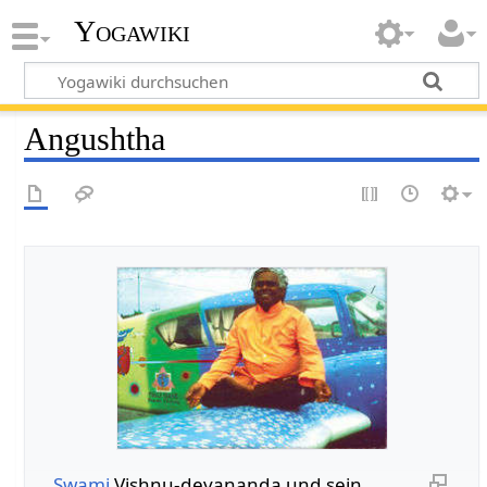
Yogawiki
Angushtha
Swami
Vishnu-devananda und sein