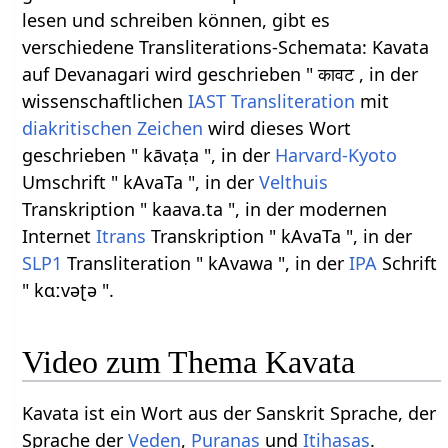
lesen und schreiben können, gibt es
verschiedene Transliterations-Schemata: Kavata
auf Devanagari wird geschrieben " कावट , in der
wissenschaftlichen
IAST
Transliteration
mit
diakritischen Zeichen
wird dieses Wort
geschrieben " kāvaṭa ", in der
Harvard-Kyoto
Umschrift " kAvaTa ", in der
Velthuis
Transkription " kaava.ta ", in der modernen
Internet
Itrans
Transkription " kAvaTa ", in der
SLP1
Transliteration " kAvawa ", in der
IPA
Schrift
" kɑːvəʈə ".
Video zum Thema Kavata
Kavata ist ein Wort aus der Sanskrit Sprache, der
Sprache der
Veden
,
Puranas
und
Itihasas
.