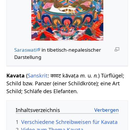
Saraswati
in tibetisch-nepalesischer
Darstellung
Kavata
(
Sanskrit
: कावट kāvaṭa
m.
u.
n.
) Türflügel;
Schild bzw. Panzer (einer Schildkröte); eine Art
Schild; Schläfe des Elefanten.
Inhaltsverzeichnis
1
Verschiedene Schreibweisen für Kavata
2
Video zum Thema Kavata