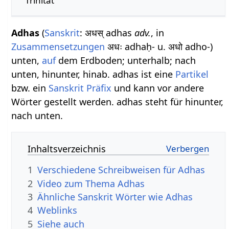
Trinität
Adhas
(
Sanskrit
: अधस् adhas
adv.
, in
Zusammensetzungen
अधः adhaḥ- u. अधो adho-)
unten,
auf
dem Erdboden; unterhalb; nach
unten, hinunter, hinab. adhas ist eine
Partikel
bzw. ein
Sanskrit Präfix
und kann vor andere
Wörter gestellt werden. adhas steht für hinunter,
nach unten.
Inhaltsverzeichnis
1
Verschiedene Schreibweisen für Adhas
2
Video zum Thema Adhas
3
Ähnliche Sanskrit Wörter wie Adhas
4
Weblinks
5
Siehe auch