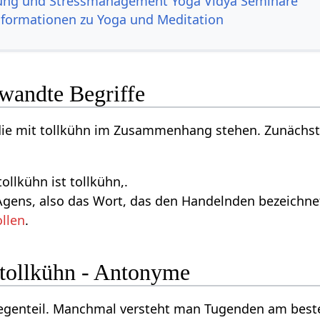
ung und Stressmanagement Yoga Vidya Seminare
nformationen zu Yoga und Meditation
rwandte Begriffe
 die mit tollkühn im Zusammenhang stehen. Zunächst
ollkühn ist tollkühn,.
gens, also das Wort, das den Handelnden bezeichnet,
ollen
.
 tollkühn - Antonyme
Gegenteil. Manchmal versteht man Tugenden am beste