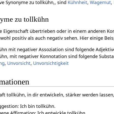
ive Synonyme zu tollkühn,, sind
Kühnheit
,
Wagemut
,
yme zu tollkühn
ive Eigenschaft übertrieben oder in einem anderen Ko
owohl positiv als auch negativ sehen. Hier einige Be
hn mit negativer Assoziation sind folgende Adjektiv
ühn, mit negativer Konnotation sind folgende Substa
ng
,
Unvorsicht
,
Unvorsichtigkeit
rmationen
aft tollkühn, in dir entwickeln, stärker werden lassen,
gestion: Ich bin tollkühn.
ne Affirmation: Ich entwickle tollkühn,.