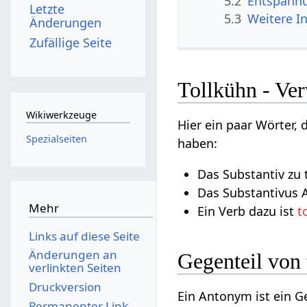
5.2
Entspann
Letzte
5.3
Weitere I
Änderungen
Zufällige Seite
Tollkühn - Ve
Wikiwerkzeuge
Hier ein paar Wörter,
Spezialseiten
haben:
Das Substantiv zu t
Das Substantivus A
Mehr
Ein Verb dazu ist
t
Links auf diese Seite
Änderungen an
Gegenteil von
verlinkten Seiten
Druckversion
Ein Antonym ist ein 
Permanenter Link