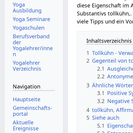
Yoga
diese Eigenschaft im A
Ausbildung
Substantivs tollkühn,
Yoga Seminare
viele Tipps und ein V
Yogaschulen
Berufsverband
Inhaltsverzeichnis
der
Yogalehrer/inne
1
Tollkühn - Verw
n
2
Gegenteil von t
Yogalehrer
2.1
Ausgleic
Verzeichnis
2.2
Antonyme,
3
Ähnliche Wörter
Navigation
3.1
Positive 
Hauptseite
3.2
Negative 
Gemeinschafts­
4
tollkühn, Affir
portal
5
Siehe auch
Aktuelle
5.1
Eigenscha
Ereignisse