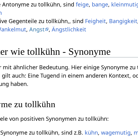
e Antonyme zu tollkühn, sind
feige
,
bange
,
kleinmuti
h
ive Gegenteile zu tollkühn,, sind
Feigheit
,
Bangigkeit
ankelmut
,
Angst
,
Ängstlichkeit
er wie tollkühn - Synonyme
 mit ähnlicher Bedeutung. Hier einige Synonyme zu
 gilt auch: Eine Tugend in einem anderen Kontext, o
ung haben.
yme zu tollkühn
piele von positiven Synonymen zu tollkühn:
e Synonyme zu tollkühn, sind z.B.
kühn
,
wagemutig
,
m