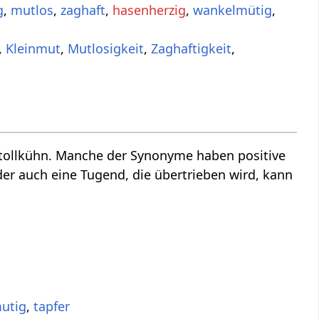
g
,
mutlos
,
zaghaft
,
hasenherzig
,
wankelmütig
,
,
Kleinmut
,
Mutlosigkeit
,
Zaghaftigkeit
,
 tollkühn. Manche der Synonyme haben positive
der auch eine Tugend, die übertrieben wird, kann
utig
,
tapfer