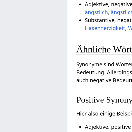
Adjektive, negativ
ängstlich
,
ängstlic
Substantive, negat
Hasenherzigkeit
,
W
Ähnliche Wört
Synonyme sind Wörter
Bedeutung. Allerdings
auch negative Bedeut
Positive Synon
Hier also einige Beis
Adjektive, positiv