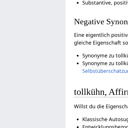
Substantive, posit
Negative Synon
Eine eigentlich posit
gleiche Eigenschaft s
Synonyme zu tollkü
Synonyme zu tollk
Selbstüberschätzu
tollkühn, Affi
Willst du die Eigensch
Klassische Autosug
Entwicklungsbezoge