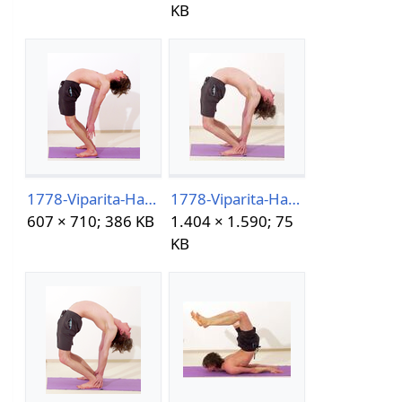
KB
1778-Viparita-Hasta-Padasana05-30-13h29m06s893.png
1778-Viparita-Hasta-Padasana05-30-13h29m21s148.jpg
607 × 710; 386 KB
1.404 × 1.590; 75
KB