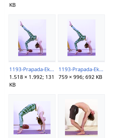
KB
1193-Prapada-Eka-Pada-Viparita-Dandasana.jpg
1193-Prapada-Eka-Pada-Viparita-Dandasana.png
1.518 × 1.992; 131
759 × 996; 692 KB
KB