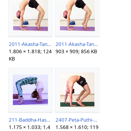
2011-Akasha-Tanasana.jpg
2011-Akasha-Tanasana.png
1.806 × 1.818; 124
903 × 909; 856 KB
KB
211-Baddha-Hasta-Prapada-Chakra-Bandhasana.png
2407-Peta-Puthi-Asana-.jpg
1.175 × 1.033; 1,4
1.568 × 1.610; 119