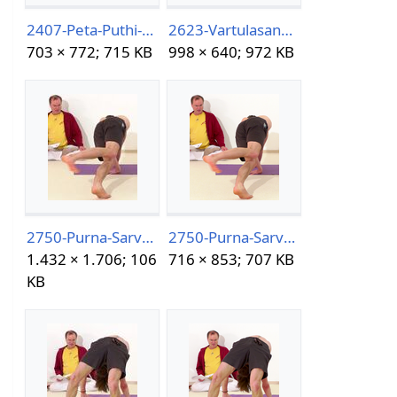
2407-Peta-Puthi-Asana-06-06-13h50m39s488.png
2623-Vartulasana.png
703 × 772; 715 KB
998 × 640; 972 KB
2750-Purna-Sarvanga-Chakrasana06-07-14h43m25s172.jpg
2750-Purna-Sarvanga-Chakrasana06-07-14h43m25s172.png
1.432 × 1.706; 106
716 × 853; 707 KB
KB