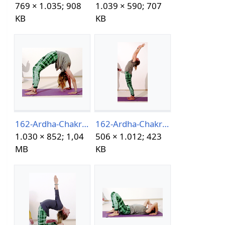
769 × 1.035; 908
1.039 × 590; 707
KB
KB
162-Ardha-Chakrasana05-07-13h55m19s944.png
162-Ardha-ChakrasanaAsanalexikon.png
1.030 × 852; 1,04
506 × 1.012; 423
MB
KB