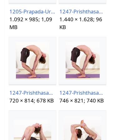
1205-Prapada-Urdhva-Dhanurasana.png
1247-PrishthasanaVariante-1.jpg
1.092 × 985; 1,09
1.440 × 1.628; 96
MB
KB
1247-PrishthasanaVariante-1.png
1247-PrishthasanaVariante-2.png
720 × 814; 678 KB
746 × 821; 740 KB