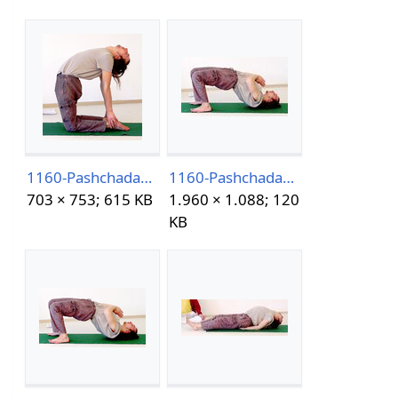
1160-PashchadasanaVariation-4.png
1160-PashchadasanaVariation-5-2021.jpg
703 × 753; 615 KB
1.960 × 1.088; 120
KB