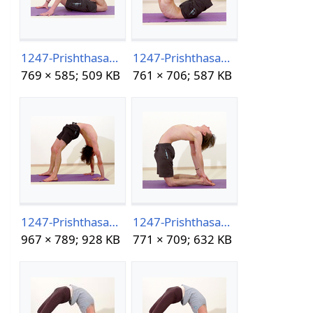
1247-PrishthasanaVariante-3.png
1247-PrishthasanaVariante-42021.png
769 × 585; 509 KB
761 × 706; 587 KB
1247-PrishthasanaVariante-6-2021.png
1247-PrishthasanaVariante-7-2021.png
967 × 789; 928 KB
771 × 709; 632 KB