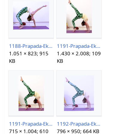
1188-Prapada-Eka-Hasta-Chakrasana.png
1191-Prapada-Eka-Pada-Chakrasana.jpg
1.051 × 823; 915
1.430 × 2.008; 109
KB
KB
1191-Prapada-Eka-Pada-Chakrasana.png
1192-Prapada-Eka-Pada-Urdhva-Dhanurasana.png
715 × 1.004; 610
796 × 950; 664 KB