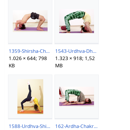
1359-Shirsha-Chakrasana2021.png
1543-Urdhva-Dhanurasanain-Baddha-Hasta-Shirshasana.png
1.026 × 644; 798
1.323 × 918; 1,52
KB
MB
1588-Urdhva-Shirsha-Eka-Pada-Chakrasana.png
162-Ardha-Chakrasana.png