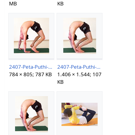
MB
KB
2407-Peta-Puthi-Asana-.png
2407-Peta-Puthi-Asana-06-06-13h50m39s488.jpg
784 × 805; 787 KB
1.406 × 1.544; 107
KB