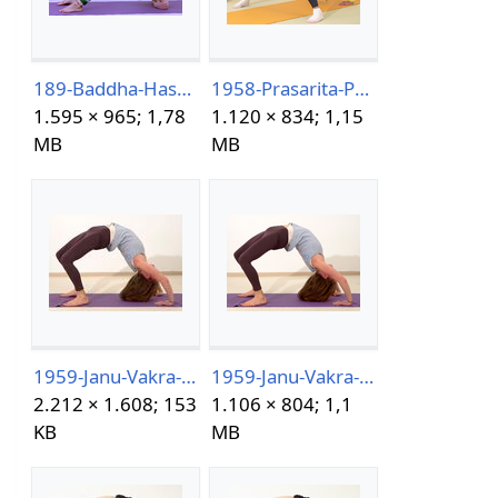
189-Baddha-Hasta-Dvi-Pada-Viparita-DandasanaAsanalexikon.png
1958-Prasarita-Pada-Chakrasana.png
1.595 × 965; 1,78
1.120 × 834; 1,15
MB
MB
1959-Janu-Vakra-Chakrasana.jpg
1959-Janu-Vakra-Chakrasana.png
2.212 × 1.608; 153
1.106 × 804; 1,1
KB
MB