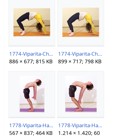
1774-Viparita-Chakrasana05-30-13h24m07s711.png
1774-Viparita-Chakrasana05-30-13h24m19s342.png
886 × 677; 815 KB
899 × 717; 798 KB
1778-Viparita-Hasta-Padasana.png
1778-Viparita-Hasta-Padasana05-30-13h29m06s893.jpg
567 × 837; 464 KB
1.214 × 1.420; 60