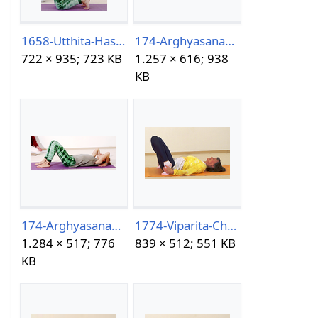
1658-Utthita-Hasta-Prapada-Ushtrasana.png
174-Arghyasana2-.png
722 × 935; 723 KB
1.257 × 616; 938
KB
174-Arghyasana2-Asanalexikon.png
1774-Viparita-Chakrasana.png
1.284 × 517; 776
839 × 512; 551 KB
KB