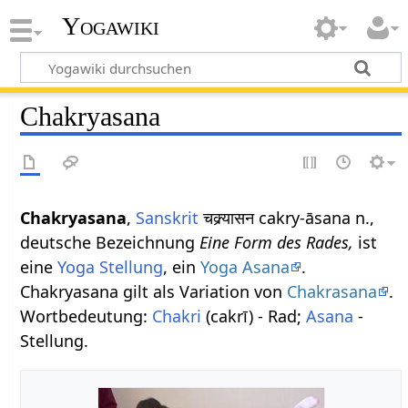
Yogawiki
Chakryasana
Chakryasana
,
Sanskrit
चक्र्यासन cakry-āsana n.,
deutsche Bezeichnung
Eine Form des Rades,
ist
eine
Yoga Stellung
, ein
Yoga Asana
.
Chakryasana gilt als Variation von
Chakrasana
.
Wortbedeutung:
Chakri
(cakrī) - Rad;
Asana
-
Stellung.