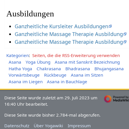
Ausbildungen
Ganzheitliche Kursleiter Ausbildungen
Ganzheitliche Massage Therapie Ausbildung
Ganzheitliche Massage Therapie Ausbildung
Kategorien
:
Seiten, die die RSS-Erweiterung verwenden
Asana
Yoga Übung
Asana mit Sanskrit Bezeichnung
Hatha Yoga
Chakrasana
Bhadrasana
Bhujangasana
Vorwärtsbeuge
Rückbeuge
Asana im Sitzen
Asana im Liegen
Asana in Bauchlage
Diese Seite wurde zuletzt am 29. Juli 2023 um
16:40 Uhr bearbeitet.
Diese Seite wurde bisher 2.784-mal abgerufen.
Datenschutz
Über Yogawiki
Impressum