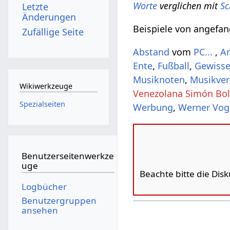
Worte
verglichen mit
Sc
Letzte
Änderungen
Beispiele von angefa
Zufällige Seite
Abstand
vom
PC...
‎,
Ar
Ente
,
Fußball
,
Gewiss
Musiknoten
,
Musikver
Wikiwerkzeuge
Venezolana Simón Bol
Spezialseiten
Werbung
,
Werner Vog
Benutzerseitenwerkze
uge
Beachte bitte die Dis
Logbücher
Benutzergruppen
ansehen