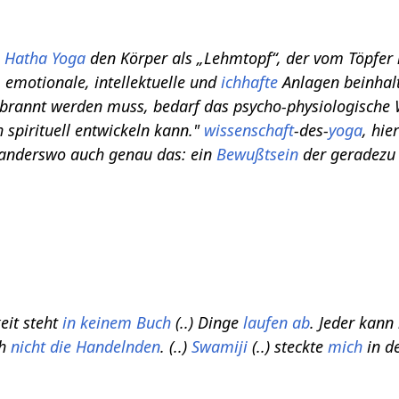
.
Hatha Yoga
den Körper als „Lehmtopf“, der vom Töpfer n
, emotionale, intellektuelle und
ichhafte
Anlagen beinhalt
brannt werden muss, bedarf das psycho-physiologische 
h spirituell entwickeln kann."
wissenschaft
-des-
yoga
, hie
anderswo auch genau das: ein
Bewußtsein
der geradezu 
eit steht
in keinem Buch
(..) Dinge
laufen ab
. Jeder kann
ch
nicht die Handelnden
. (..)
Swamiji
(..) steckte
mich
in d