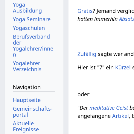
Yoga
Ausbildung
Gratis
? Jemand vergli
hatten immerhin
Absat
Yoga Seminare
Yogaschulen
Berufsverband
der
Yogalehrer/inne
Zufällig
sagte wer and
n
Yogalehrer
Hier ist "7" ein
Kürzel
e
Verzeichnis
Navigation
oder:
Hauptseite
"
Der
meditative
Geist
be
Gemeinschafts­
portal
angefangene
Artikel
,
Aktuelle
Ereignisse