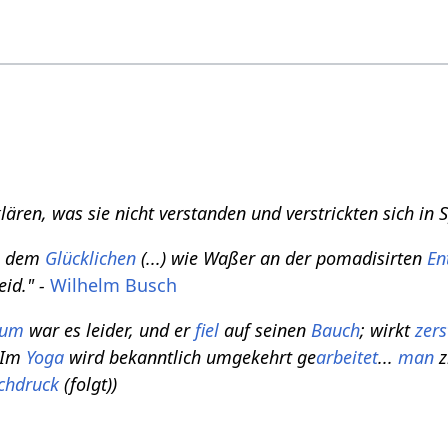
rklären, was sie nicht verstanden und verstrickten sich in 
 dem
Glücklichen
(...) wie Waßer an der pomadisirten
En
eid." -
Wilhelm Busch
tum
war es leider, und er
fiel
auf seinen
Bauch
; wirkt
zer
 Im
Yoga
wird bekanntlich umgekehrt ge
arbeitet
...
man
z
chdruck
(folgt))