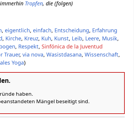
r immerhin
Tropfen
, die (folgen)
n
,
eigentlich
,
einfach
,
Entscheidung
,
Erfahrung
d
,
Kirche
,
Kreuz
,
Kuh
,
Kunst
,
Leib
,
Leere
,
Musik
,
bogen
,
Respekt
,
Sinfónica de la Juventud
or
Trauer
,
via nova
,
Wasistdasana
,
Wissenschaft
,
ales Yoga
)
den.
 Gründe haben.
 beanstandeten Mängel beseitigt sind.