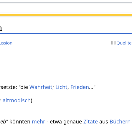
n
ussion
Quellte
setzte: "die
Wahrheit
;
Licht
,
Frieden
..."
=
altmodisch
)
ieb"
könnten
mehr
- etwa genaue
Zitate
aus
Büchern