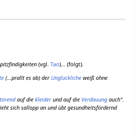
Spitzfindigkeiten
(vgl.
Tao
)... (folgt).
te
(...prallt es ab) der
Unglückliche
weiß ohne
störend
auf die
kleider
und auf die
Verdauung
auch".
ieht sich sallopp an und übt gesundheitsfördernd