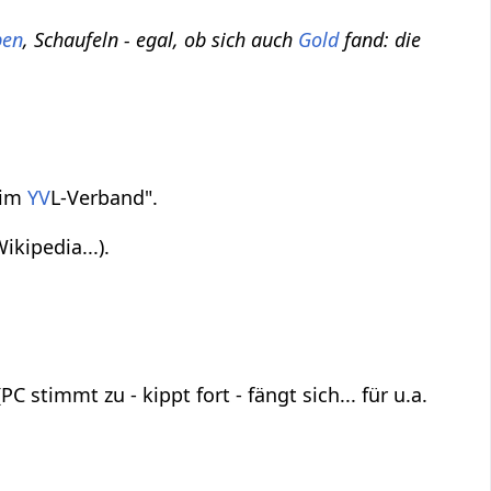
be
n
, Schaufeln - egal, ob sich auch
Gold
fand: die
 im
YV
L-Verband".
Wikipedia...).
PC stimmt zu - kippt fort - fängt sich... für u.a.