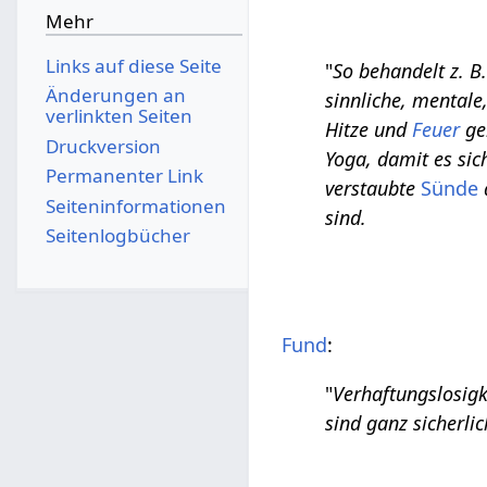
Mehr
Links auf diese Seite
"
So behandelt z. B
Änderungen an
sinnliche, mentale
verlinkten Seiten
Hitze und
Feuer
ge
Druckversion
Yoga, damit es sic
Permanenter Link
verstaubte
Sünde
Seiten­­informationen
sind.
Seitenlogbücher
Fund
:
"
Verhaftungslosigk
sind ganz sicherli