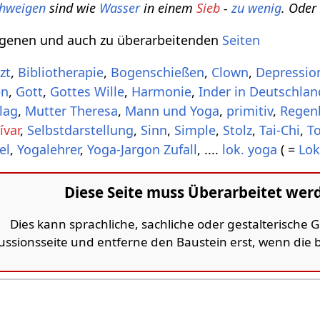
hweigen
sind wie
Wasser
in einem
Sieb
-
zu wenig
. Ode
ngenen und auch zu überarbeitenden
Seiten
zt
,
Bibliotherapie
,
Bogenschießen
,
Clown
,
Depressio
en
,
Gott
,
Gottes Wille
,
Harmonie
,
Inder in Deutschlan
lag
,
Mutter Theresa
,
Mann und Yoga
,
primitiv
,
Regen
ívar
,
Selbstdarstellung
,
Sinn
,
Simple‎
,
Stolz
,
Tai-Chi
,
T
el
,
Yogalehrer
,
Yoga-Jargon
Zufall
, ....
lok. yoga
( =
Lok
Diese Seite muss Überarbeitet wer
Dies kann sprachliche, sachliche oder gestalterische
kussionsseite und entferne den Baustein erst, wenn die