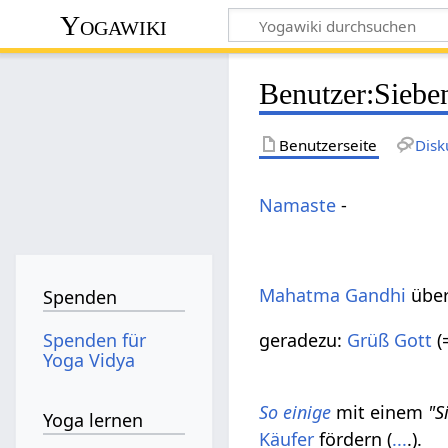
Yogawiki
Benutzer
:
Siebe
Benutzerseite
Disk
Namaste
-
Mahatma Gandhi
über
Spenden
Spenden für
geradezu:
Grüß Gott
(
Yoga Vidya
So einige
mit einem
"S
Yoga lernen
Käufer
fördern (
...
.).