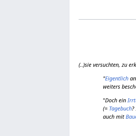
(..)sie versuchten, zu e
"
Eigentlich
an
weiters besch
"
Doch ein
Irr
(=
Tagebuch
?
auch mit
Bau