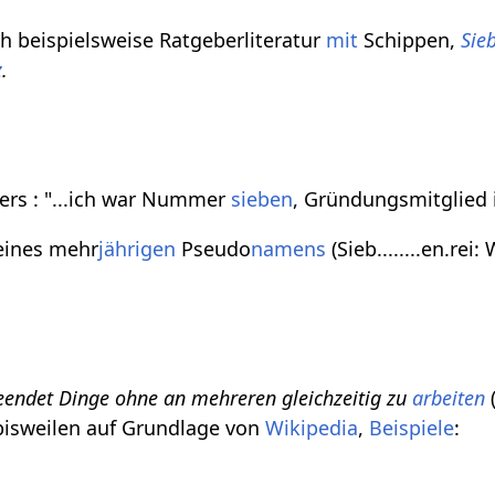
ch beispielsweise Ratgeberliteratur
mit
Schippen,
Sie
z
.
ers : "...ich war Nummer
sieben
, Gründungsmitglied
ines mehr
jährigen
Pseudo
namens
(Sieb........en.rei: 
endet Dinge ohne an mehreren gleichzeitig zu
arbeiten
(
 bisweilen auf Grundlage von
Wikipedia
,
Beispiele
: