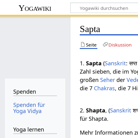
Yogawiki
Sapta
Seite
Diskussion
1.
Sapta
(
Sanskrit
: सप
Zahl sieben, die im Yo
großen
Seher
der
Ved
die 7
Chakras
, die 7 
Spenden
Spenden für
2.
Shapta
, (
Sanskrit
शप
Yoga Vidya
für Shapta.
Yoga lernen
Mehr Informationen 