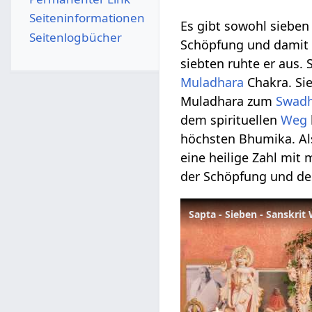
Seiten­­informationen
Es gibt sowohl siebe
Seitenlogbücher
Schöpfung und damit s
siebten ruhte er aus.
Muladhara
Chakra. Si
Muladhara zum
Swadh
dem spirituellen
Weg
höchsten Bhumika. Als
eine heilige Zahl mit
der Schöpfung und de
Sapta - Sieben - Sanskri