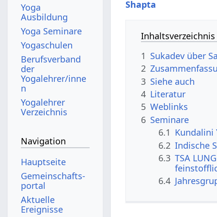
Shapta
Yoga
Ausbildung
Yoga Seminare
Inhaltsverzeichnis
Yogaschulen
1
Sukadev über S
Berufsverband
2
Zusammenfassun
der
Yogalehrer/inne
3
Siehe auch
n
4
Literatur
Yogalehrer
5
Weblinks
Verzeichnis
6
Seminare
6.1
Kundalini
Navigation
6.2
Indische S
6.3
TSA LUNG 
Hauptseite
feinstoffl
Gemeinschafts­
6.4
Jahresgru
portal
Aktuelle
Ereignisse