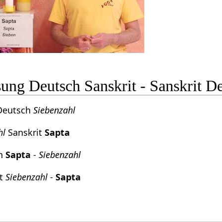
ng Deutsch Sanskrit - Sanskrit D
Deutsch
Siebenzahl
hl
Sanskrit
Sapta
ch
Sapta
-
Siebenzahl
it
Siebenzahl
-
Sapta