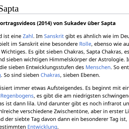
Sapta
Vortragsvideos (2014) von Sukadev über Sapta
d ist eine
Zahl
. Im
Sanskrit
gibt es ähnlich wie im De
pielt im Sanskrit eine besondere
Rolle
, ebenso wie au
s Wichtiges. Es gibt sieben Chakras, Sapta Chakras, es
d sieben wichtigen Himmelskörper der Astrologie.
 die sieben Entwicklungsstufen des
Menschen
. So en
g
. So sind sieben
Chakras
, sieben Ebenen.
siert immer etwas Aufsteigendes. Es beginnt mit eins,
s
Regenbogens
, es gibt die am niedrigsten schwingen
 ist dann lila. Und darunter gibt es noch infrarot un
zahlreiche verschiedene Zwischentöne, aber in erster 
d der siebte Tag davon dann ein besonderer Tag ist, 
 bestimmten
Entwicklung
.