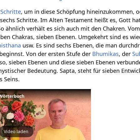
n
Schritte
, um in diese Schöpfung hineinzukommen, o
echs Schritte. Im Alten Testament heißt es, Gott ha
 So ähnlich verhält es sich auch mit den Chakren. Vo
eben Chakras, sieben Ebenen. Umgekehrt sind es wie
isthana
usw. Es sind sechs Ebenen, die man durchdr
beginnst. Von der ersten Stufe der
Bhumikas
, der
Su
o, sieben Ebenen und diese sieben Ebenen verbunden 
 mystischer Bedeutung. Sapta, steht für sieben Entw
s Seins.
t Wörterbuch
Video laden