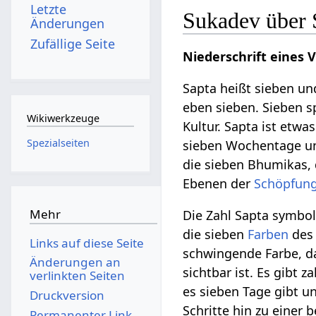
Letzte
Sukadev über 
Änderungen
Zufällige Seite
Niederschrift eines 
Sapta heißt sieben un
eben sieben. Sieben s
Wikiwerkzeuge
Kultur. Sapta ist etwa
Spezialseiten
sieben Wochentage un
die sieben Bhumikas,
Ebenen der
Schöpfun
Mehr
Die Zahl Sapta symboli
die sieben
Farben
de
Links auf diese Seite
schwingende Farbe, das
Änderungen an
sichtbar ist. Es gibt 
verlinkten Seiten
es sieben Tage gibt un
Druckversion
Schritte hin zu einer
Permanenter Link