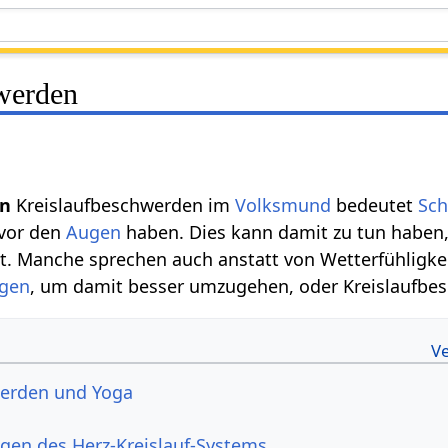
werden
en
Kreislaufbeschwerden im
Volksmund
bedeutet
Sch
vor den
Augen
haben. Dies kann damit zu tun haben, 
t. Manche sprechen auch anstatt von Wetterfühligke
gen
, um damit besser umzugehen, oder Kreislaufbe
werden und Yoga
gen des Herz-Kreislauf-Systems