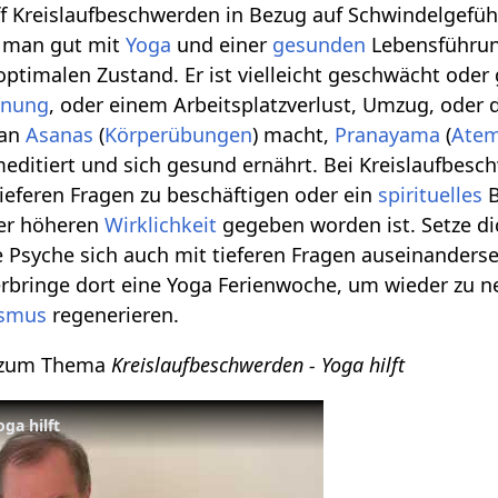
f Kreislaufbeschwerden in Bezug auf Schwindelgefüh
n man gut mit
Yoga
und einer
gesunden
Lebensführun
ptimalen Zustand. Er ist vielleicht geschwächt oder 
nnung
, oder einem Arbeitsplatzverlust, Umzug, oder du
man
Asanas
(
Körperübungen
) macht,
Pranayama
(
Ate
editiert und sich gesund ernährt. Bei Kreislaufbeschw
eferen Fragen zu beschäftigen oder ein
spirituelles
B
er höheren
Wirklichkeit
gegeben worden ist. Setze di
ne Psyche sich auch mit tieferen Fragen auseinander
erbringe dort eine Yoga Ferienwoche, um wieder zu 
ismus
regenerieren.
o zum Thema
Kreislaufbeschwerden - Yoga hilft
ga hilft