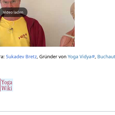
Video laden
ra:
Sukadev Bretz
, Gründer von
Yoga Vidya
,
Buchau