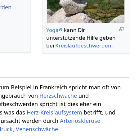
rden
Yoga
kann Dir
unterstützende Hilfe geben
bei
Kreislaufbeschwerden
.
um Beispiel in Frankreich spricht man oft von
chgebrauch von
Herzschwäche
und
beschwerden spricht ist dies eher ein
es was das
Herz
-
Kreislaufsystem
betrifft, und
verursacht werden durch
Arteriosklerose
druck
,
Venenschwäche
.