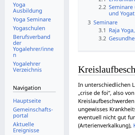
Yoga
2.2
Seminare 
Ausbildung
und Yogat
Yoga Seminare
3
Seminare
Yogaschulen
3.1
Raja Yoga
Berufsverband
3.2
Gesundhe
der
Yogalehrer/inne
n
Yogalehrer
Kreislaufbesc
Verzeichnis
In unterschiedlichen
Navigation
„crise de foi“, also vo
Hauptseite
Kreislaufbeschwerden 
ungewisses Krankheit
Gemeinschafts­
portal
eventuell nicht gut f
Aktuelle
(Arterienverkalkung),
Ereignisse