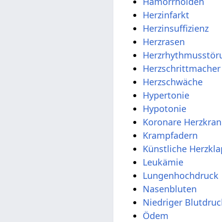
Hämorrhoiden
Herzinfarkt
Herzinsuffizienz
Herzrasen
Herzrhythmusstör
Herzschrittmacher
Herzschwäche
Hypertonie
Hypotonie
Koronare Herzkran
Krampfadern
Künstliche Herzkl
Leukämie
Lungenhochdruck
Nasenbluten
Niedriger Blutdruc
Ödem