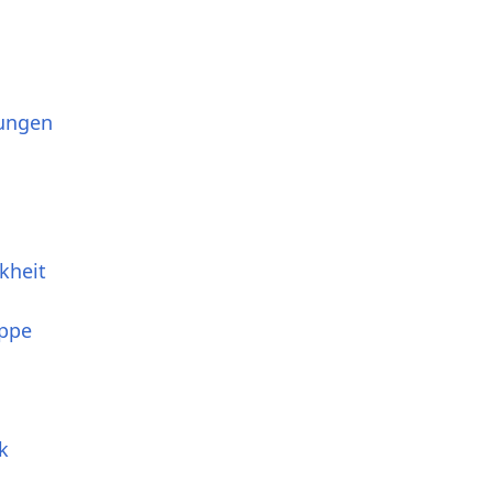
ungen
kheit
appe
k