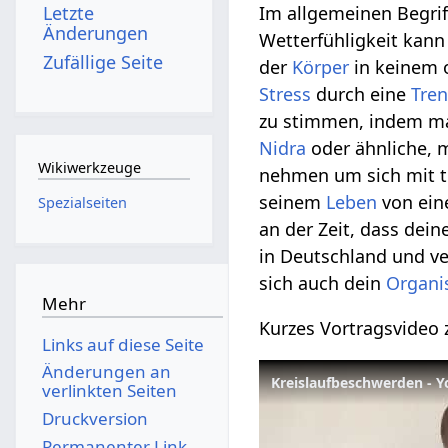
Letzte
Im allgemeinen Begrif
Änderungen
Wetterfühligkeit kan
Zufällige Seite
der
Körper
in keinem o
Stress
durch eine
Tre
zu stimmen, indem 
Nidra
oder ähnliche, m
Wikiwerkzeuge
nehmen um sich mit ti
seinem
Leben
von ein
Spezialseiten
an der Zeit, dass dei
in Deutschland und v
sich auch dein
Organ
Mehr
Kurzes Vortragsvide
Links auf diese Seite
Änderungen an
Kreislaufbeschwerden - Yo
verlinkten Seiten
Druckversion
Permanenter Link