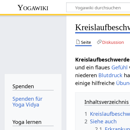
Yogawiki
Kreislaufbesch
Seite
Diskussion
Kreislaufbeschwerd
und ein flaues
Gefühl
niederen
Blutdruck
ha
einige hilfreiche
Übun
Spenden
Spenden für
Inhaltsverzeichnis
Yoga Vidya
1
Kreislaufbesch
2
Siehe auch
Yoga lernen
2.1
Erkrankun