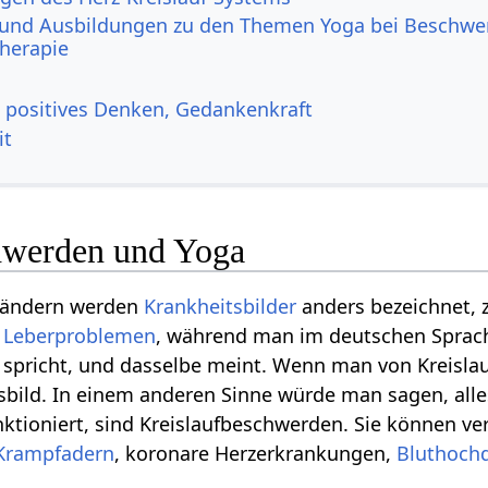
und Ausbildungen zu den Themen Yoga bei Beschwe
herapie
, positives Denken, Gedankenkraft
it
hwerden und Yoga
 Ländern werden
Krankheitsbilder
anders bezeichnet, z
n
Leberproblemen
, während man im deutschen Spra
spricht, und dasselbe meint. Wenn man von Kreislauf
sbild. In einem anderen Sinne würde man sagen, all
unktioniert, sind Kreislaufbeschwerden. Sie können 
Krampfadern
, koronare Herzerkrankungen,
Bluthoch