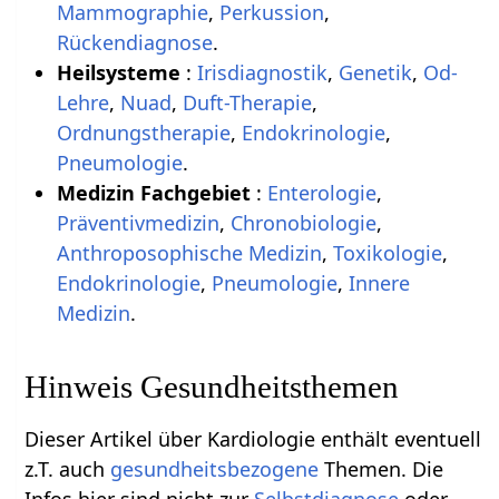
Mammographie
,
Perkussion
,
Rückendiagnose
.
Heilsysteme
:
Irisdiagnostik
,
Genetik
,
Od-
Lehre
,
Nuad
,
Duft-Therapie
,
Ordnungstherapie
,
Endokrinologie
,
Pneumologie
.
Medizin Fachgebiet
:
Enterologie
,
Präventivmedizin
,
Chronobiologie
,
Anthroposophische Medizin
,
Toxikologie
,
Endokrinologie
,
Pneumologie
,
Innere
Medizin
.
Hinweis Gesundheitsthemen
Dieser Artikel über Kardiologie enthält eventuell
z.T. auch
gesundheitsbezogene
Themen. Die
Infos hier sind nicht zur
Selbstdiagnose
oder