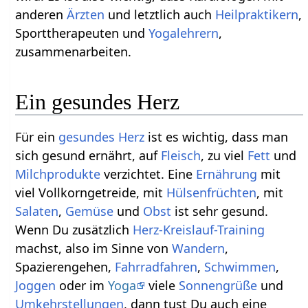
anderen
Ärzten
und letztlich auch
Heilpraktikern
,
Sporttherapeuten und
Yogalehrern
,
zusammenarbeiten.
Ein gesundes Herz
Für ein
gesundes
Herz
ist es wichtig, dass man
sich gesund ernährt, auf
Fleisch
, zu viel
Fett
und
Milchprodukte
verzichtet. Eine
Ernährung
mit
viel Vollkorngetreide, mit
Hülsenfrüchten
, mit
Salaten
,
Gemüse
und
Obst
ist sehr gesund.
Wenn Du zusätzlich
Herz-Kreislauf-Training
machst, also im Sinne von
Wandern
,
Spazierengehen,
Fahrradfahren
,
Schwimmen
,
Joggen
oder im
Yoga
viele
Sonnengrüße
und
Umkehrstellungen
, dann tust Du auch eine