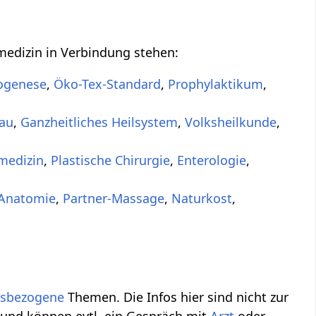
medizin in Verbindung stehen:
ogenese
,
Öko-Tex-Standard
,
Prophylaktikum
,
hau
,
Ganzheitliches Heilsystem
,
Volksheilkunde
,
medizin
,
Plastische Chirurgie
,
Enterologie
,
Anatomie
,
Partner-Massage
,
Naturkost
,
tsbezogene
Themen. Die Infos hier sind nicht zur