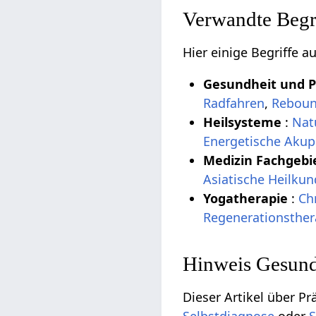
Verwandte Begri
Hier einige Begriffe 
Gesundheit und 
Radfahren
,
Reboun
Heilsysteme
:
Nat
Energetische Akup
Medizin Fachgebi
Asiatische Heilku
Yogatherapie
:
Ch
Regenerationsther
Hinweis Gesund
Dieser Artikel über Pr