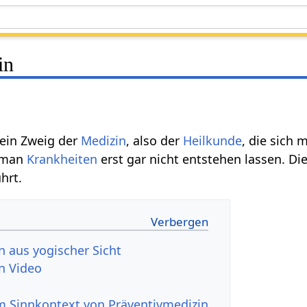
in
 ein Zweig der
Medizin
, also der
Heilkunde
, die sich 
l man
Krankheiten
erst gar nicht entstehen lassen. Di
hrt.
n aus yogischer Sicht
n Video
 Sinnkontext von Präventivmedizin