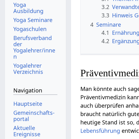
Yoga
3.2
Verwandte
Ausbildung
3.3
Hinweis 
Yoga Seminare
4
Seminare
Yogaschulen
4.1
Ernährun
Berufsverband
4.2
Ergänzun
der
Yogalehrer/inne
n
Yogalehrer
Präventivmediz
Verzeichnis
Man könnte auch sage
Navigation
Präventivmedizin kann
Hauptseite
auch überprüfen anhan
Gemeinschafts­
braucht natürlich gu
portal
heutige Stand ist so, 
Aktuelle
Lebensführung
entwic
Ereignisse