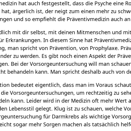
dizin hat auch festgestellt, dass die Psyche eine Roll
hat, ärgerlich ist, der neigt zum einen mehr zu sch
ngen und so empfiehlt die Präventivmedizin auch an 
ndlich mit dir selbst, mit deinen Mitmenschen und 
ür Erkrankungen. In diesem Sinne hat Präventivmedi
g, man spricht von Prävention, von Prophylaxe. Präv
der zu werden. Es gibt noch einen Aspekt der Präve
en. Bei der Vorsorgeuntersuchung will man schaue
icht behandeln kann. Man spricht deshalb auch von d
tion bedeutet eigentlich, dass man im Voraus schau
d die Vorsorgeuntersuchungen, um rechtzeitig zu s
deln kann. Leider wird in der Medizin oft mehr Wer
en Lebensstil gelegt. Klug ist zu schauen, welche V
sorgeuntersuchung für Darmkrebs als wichtige Vorso
lleicht sogar mehr Sorgen machen als tatsächlich helf