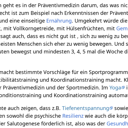
ht es in der Präventivmedizin darum, das was nicht
cht ist zum Beispiel nach Erkenntnissen der Präven
nd eine einseitige
Ernährung
. Umgekehrt würde die
t, mit Vollkorngetreide, mit Hülsenfrüchten, mit
Gem
sagt auch, dass es nicht gut ist , sich zu wenig zu be
isten Menschen sich eher zu wenig bewegen. Und so i
uten bewegst und mindesten 3, 4, 5 mal die Woche d
 macht bestimmte Vorschläge für ein Sportprogramm
xibilitätstraining und Koordinationstraining macht. 
 Präventivmedizin und der Sportmedizin. Im
Yoga
i
 Konditionstraining und Koordinationstraining automa
te auch zeigen, dass z.B.
Tiefenentspannung
sowi
en sowohl die psychische
Resilienz
wie auch die kör
r Salutogenese förderlich ist, also was der
Gesundh