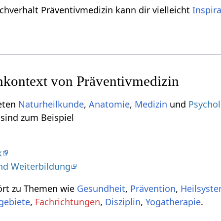
chverhalt Präventivmedizin kann dir vielleicht
Inspir
kontext von Präventivmedizin
ieten
Naturheilkunde
,
Anatomie
,
Medizin
und
Psychol
 sind zum Beispiel
k
nd Weiterbildung
ört zu Themen wie
Gesundheit
,
Prävention
,
Heilsyst
gebiete
,
Fachrichtungen
,
Disziplin
,
Yogatherapie
.