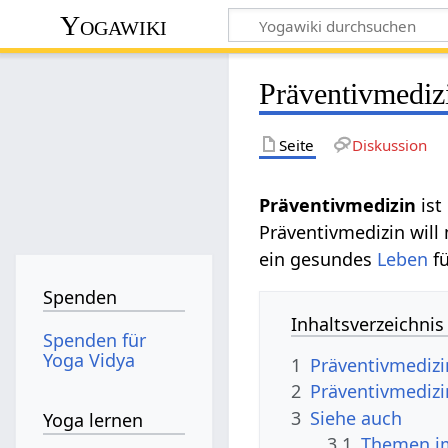
Yogawiki
Präventivmediz
Seite
Diskussion
Präventivmedizin
ist
Präventivmedizin wil
ein gesundes
Leben
fü
Spenden
Inhaltsverzeichnis
Spenden für
Yoga Vidya
1
Präventivmedizi
2
Präventivmedizi
3
Siehe auch
Yoga lernen
3.1
Themen im