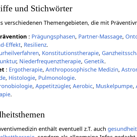
ffe und Stichwörter
aus verschiedenen Themengebieten, die mit Präventiv
Prävention
:
Prägungsphasen
,
Partner-Massage
,
Ont
d-Effekt
,
Resilienz
.
urheilverfahren
,
Konstitutionstherapie
,
Ganzheitssc
unktur
,
Niederfrequenztherapie
,
Genetik
.
et
:
Ergotherapie
,
Anthroposophische Medizin
,
Astro
nde
,
Histologie
,
Pulmonologie
.
ronobiologie
,
Appetitzügler
,
Aerobic
,
Muskelpumpe
,
apie
.
heitsthemen
äventivmedizin enthält eventuell z.T. auch
gesundhei