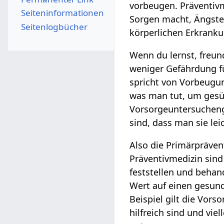
vorbeugen. Präventivme
Seiten­­informationen
Sorgen macht, Ängste 
Seitenlogbücher
körperlichen Erkranku
Wenn du lernst, freu
weniger Gefährdung f
spricht von Vorbeugun
was man tut, um gesün
Vorsorgeuntersucheng
sind, dass man sie le
Also die Primärpräven
Präventivmedizin sin
feststellen und behan
Wert auf einen gesund
Beispiel gilt die Vor
hilfreich sind und vie