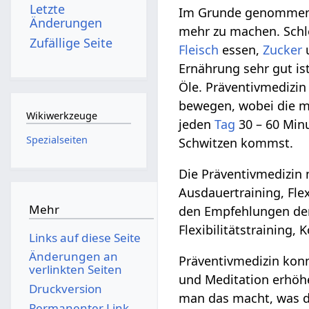
Letzte
Im Grunde genommen ge
Änderungen
mehr zu machen. Schle
Zufällige Seite
Fleisch
essen,
Zucker
u
Ernährung sehr gut is
Öle. Präventivmedizin 
bewegen, wobei die me
Wikiwerkzeuge
jeden
Tag
30 – 60 Min
Spezialseiten
Schwitzen kommst.
Die Präventivmedizin
Ausdauertraining, Fle
Mehr
den Empfehlungen der
Flexibilitätstraining,
Links auf diese Seite
Änderungen an
Präventivmedizin konn
verlinkten Seiten
und Meditation erhöh
Druckversion
man das macht, was de
Permanenter Link