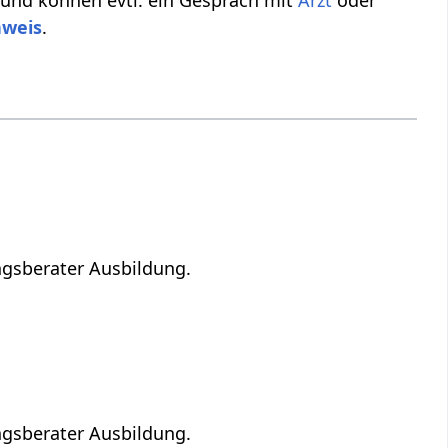
 und können evtl. ein Gespräch mit
Arzt
oder
nweis
.
ngsberater Ausbildung.
ngsberater Ausbildung.