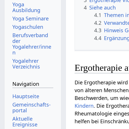
Yoga
4
Siehe auch
Ausbildung
4.1
Themen im
Yoga Seminare
4.2
Verwandte
Yogaschulen
4.3
Hinweis 
Berufsverband
4.4
Ergänzun
der
Yogalehrer/inne
n
Yogalehrer
Ergotherapie a
Verzeichnis
Die Ergotherapie wird
Navigation
von älteren Menschen,
Hauptseite
Beschwerden, um wiede
Gemeinschafts­
Kindern
. Die Ergothe
portal
Rheumatologie einges
Aktuelle
helfen bei Einschränk
Ereignisse