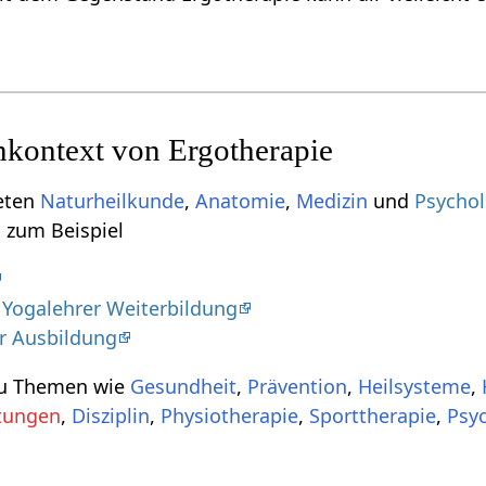
kontext von Ergotherapie
ieten
Naturheilkunde
,
Anatomie
,
Medizin
und
Psychol
d zum Beispiel
 Yogalehrer Weiterbildung
ur Ausbildung
zu Themen wie
Gesundheit
,
Prävention
,
Heilsysteme
,
tungen
,
Disziplin
,
Physiotherapie
,
Sporttherapie
,
Psy