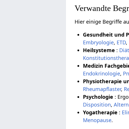
Verwandte Begri
Hier einige Begriffe 
Gesundheit und 
Embryologie
,
ETD
,
Heilsysteme
:
Diät
Konstitutionsthera
Medizin Fachgebi
Endokrinologie
,
Pn
Physiotherapie u
Rheumapflaster
,
R
Psychologie
: Erg
Disposition
,
Alter
Yogatherapie
:
El
Menopause
.