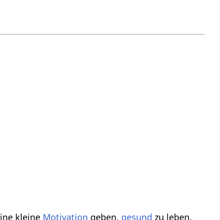
eine kleine
Motivation
geben,
gesund
zu leben.