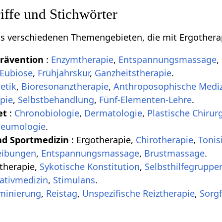
ffe und Stichwörter
aus verschiedenen Themengebieten, die mit Ergothera
Prävention
:
Enzymtherapie
,
Entspannungsmassage
,
Eubiose
,
Frühjahrskur
,
Ganzheitstherapie
.
etik
,
Bioresonanztherapie
,
Anthroposophische Medi
pie
,
Selbstbehandlung
,
Fünf-Elementen-Lehre
.
et
:
Chronobiologie
,
Dermatologie
,
Plastische Chirur
eumologie
.
nd Sportmedizin
: Ergotherapie,
Chirotherapie
,
Tonis
eibungen
,
Entspannungsmassage
,
Brustmassage
.
otherapie,
Sykotische Konstitution
,
Selbsthilfegruppe
nativmedizin
,
Stimulans
.
iminierung
,
Reistag
,
Unspezifische Reiztherapie
,
Sorgf