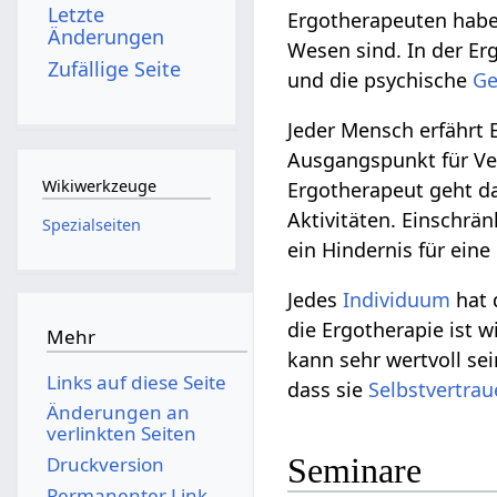
Letzte
Ergotherapeuten haben
Änderungen
Wesen sind. In der E
Zufällige Seite
und die psychische
Ge
Jeder Mensch erfährt
Ausgangspunkt für Ve
Wikiwerkzeuge
Ergotherapeut geht da
Aktivitäten. Einschr
Spezialseiten
ein Hindernis für ein
Jedes
Individuum
hat 
die Ergotherapie ist
Mehr
kann sehr wertvoll s
Links auf diese Seite
dass sie
Selbstvertra
Änderungen an
verlinkten Seiten
Seminare
Druckversion
Permanenter Link