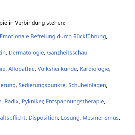
pie in Verbindung stehen:
Emotionale Befreiung durch Rückführung
,
zin
,
Dermatologie
,
Ganzheitsschau
,
gie
,
Allopathie
,
Volksheilkunde
,
Kardiologie
,
ierung
,
Sedierungspunkte
,
Schuheinlagen
,
n
,
Radix
,
Pykniker
,
Entspannungstherapie
,
altspflicht
,
Disposition
,
Lösung
,
Mesmerismus
,