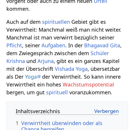
vorgeht oder auch zu einem neuen
Urteil
kommen.
Auch auf dem
spirituellen
Gebiet gibt es
Verwirrtheit: Manchmal weiß man nicht weiter.
Manchmal ist man verwirrt bezüglich seiner
Pflicht
, seiner
Aufgaben
. In der
Bhagavad Gita
,
dem Zwiegespräch zwischen dem
Schüler
Krishna
und
Arjuna
, gibt es ein ganzes Kapitel
mit der Überschrift
Vishada Yoga
, übersetzbar
als Der
Yoga
der Verwirrtheit. So kann innere
Verwirrtheit ein hohes
Wachstumspotential
bergen, um gut
spirituell
voranzukommen.
Inhaltsverzeichnis
1
Verwirrtheit überwinden oder als
Chance begreifen