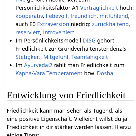
Persönlichkeitsfaktor A1
Verträglichkeit
hoch:
kooperativ
,
liebevoll
,
freundlich
,
mitfühlend
,
auch E0
Extraversion
niedrig:
zurückhaltend
,
reserviert
,
introvertiert
Im Persönlichkeitsmodell
DISG
gehört
Friedlichkeit zur Grundverhaltenstendenz S -
Stetigkeit
,
Mitgefühl
,
Teamfähigkeit
Im
Ayurveda
zählt man Friedlichkeit zum
Kapha
-
Vata
Temperament
bzw.
Dosha
.
Entwicklung von Friedlichkeit
Friedlichkeit kann man sehen als Tugend, als
eine positive Eigenschaft. Vielleicht willst du ja
Friedlichkeit in dir stärker werden lassen. Hierzu
einige Tipps: