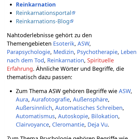
Reinkarnation
Reinkarnationsportal
Reinkarnations-Blog
Nahtoderlebnisse gehört zu den
Themengebieten
Esoterik
,
ASW
,
Parapsychologie
,
Medizin
,
Psychotherapie
,
Leben
nach dem Tod
,
Reinkarnation
,
Spirituelle
Erfahrung
. Ähnliche Wörter und Begriffe, die
thematisch dazu passen:
Zum Thema ASW gehören Begriffe wie
ASW
,
Aura
,
Aurafotografie
,
Außensphäre
,
Außersinnlich
,
Automatisches Schreiben
,
Automatismus
,
Autoskopie
,
Bilokation
,
Clairvoyance
,
Cleromantie
,
Deja Vu
.
Zum Thema Psychologie gehören Begriffe wie