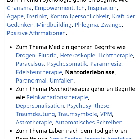
Charisma
,
Empowerment
,
Ich
,
Inspiration
,
Agape
,
Instinkt
,
Kontrollpersönlichkeit
,
Kraft der
Gedanken
,
Mindbuilding
,
Phlegma
,
Zwänge
,
Positive Affirmationen
.
Zum Thema Medizin gehören Begriffe wie
Drogen
,
Fluorid
,
Heteroskopie
,
Lichttherapie
,
Paracelsus
,
Psychosomatik
,
Paramnesie
,
Edelsteintherapie
,
Nahtoderlebnisse
,
Paranormal
,
Umfallen
.
Zum Thema Psychotherapie gehören Begriffe
wie
Reinkarnationstherapie
,
Depersonalisation
,
Psychosynthese
,
Traumdeutung
,
Traumsymbole
,
VPM
,
Astrotherapie
,
Automatisches Schreiben
.
Zum Thema Leben nach dem Tod gehören
Begriffe wie
Arme Seelen
,
Jenseits-Kontakte
,