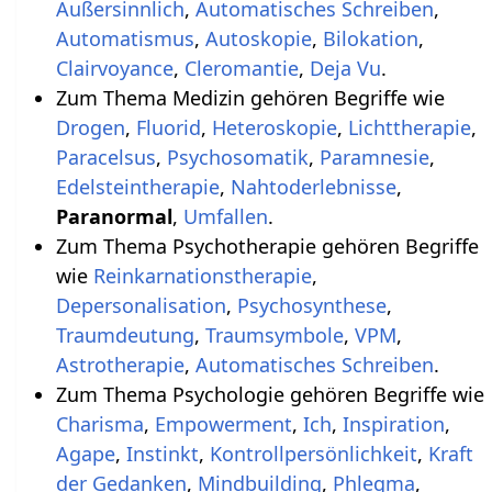
Außersinnlich
,
Automatisches Schreiben
,
Automatismus
,
Autoskopie
,
Bilokation
,
Clairvoyance
,
Cleromantie
,
Deja Vu
.
Zum Thema Medizin gehören Begriffe wie
Drogen
,
Fluorid
,
Heteroskopie
,
Lichttherapie
,
Paracelsus
,
Psychosomatik
,
Paramnesie
,
Edelsteintherapie
,
Nahtoderlebnisse
,
Paranormal
,
Umfallen
.
Zum Thema Psychotherapie gehören Begriffe
wie
Reinkarnationstherapie
,
Depersonalisation
,
Psychosynthese
,
Traumdeutung
,
Traumsymbole
,
VPM
,
Astrotherapie
,
Automatisches Schreiben
.
Zum Thema Psychologie gehören Begriffe wie
Charisma
,
Empowerment
,
Ich
,
Inspiration
,
Agape
,
Instinkt
,
Kontrollpersönlichkeit
,
Kraft
der Gedanken
,
Mindbuilding
,
Phlegma
,