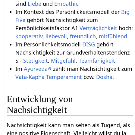
sind
Liebe
und
Empathie
Im Kontext des Persönlickeitsmodell der
Big
Five
gehört Nachsichtigkeit zum
Persönlichkeitsfaktor A1
Verträglichkeit
hoch:
kooperativ
,
liebevoll
,
freundlich
,
mitfühlend
Im Persönlichkeitsmodell
DISG
gehört
Nachsichtigkeit zur Grundverhaltenstendenz
S -
Stetigkeit
,
Mitgefühl
,
Teamfähigkeit
Im
Ayurveda
zählt man Nachsichtigkeit zum
Vata
-
Kapha
Temperament
bzw.
Dosha
.
Entwicklung von
Nachsichtigkeit
Nachsichtigkeit kann man sehen als Tugend, als
eine positive Eigenschaft. Vielleicht willst du ja